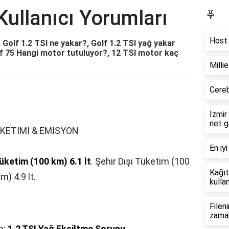
 Kullanıcı Yorumları
Bl
Host 
, Golf 1.2 TSI ne yakar?, Golf 1.2 TSI yağ yakar
olf 75 Hangi motor tutuluyor?, 12 TSI motor kaç
Milli
Cereb
İzmir
net g
KETİMİ & EMİSYON
En iyi
Tüketim (100 km) 6.1 lt
. Şehir Dışı Tüketim (100
Kağıt
) 4.9 lt.
kullan
Filen
zama
p:
1.2 TSI Yağ Eksiltme Sorunu