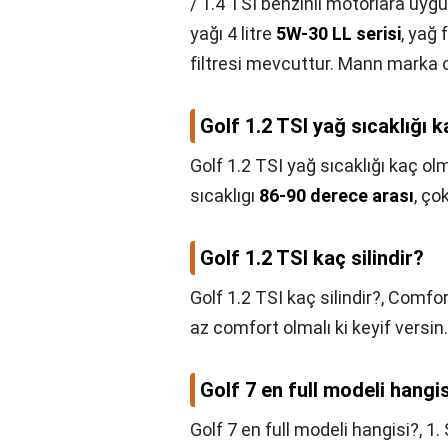
/ 1.4 TSI benzinli motorlara uygu
yağı 4 litre
5W-30 LL serisi
, yağ 
filtresi mevcuttur. Mann marka or
Golf 1.2 TSI yağ sıcaklığı k
Golf 1.2 TSI yağ sıcaklığı kaç ol
sıcaklıgı
86-90 derece arası
, ço
Golf 1.2 TSI kaç silindir?
Golf 1.2 TSI kaç silindir?,
Comfor
az comfort olmalı ki keyif versin.
Golf 7 en full modeli hangi
Golf 7 en full modeli hangisi?,
1.