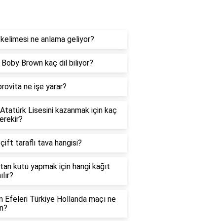
og
kelimesi ne anlama geliyor?
e Boby Brown kaç dil biliyor?
rovita ne işe yarar?
 Atatürk Lisesini kazanmak için kaç
erekir?
 çift taraflı tava hangisi?
tan kutu yapmak için hangi kağıt
ılır?
in Efeleri Türkiye Hollanda maçı ne
n?