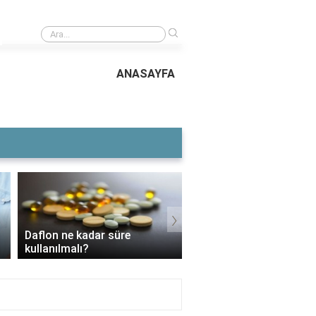
›
Humbaracı Ocağı neden kaldırıldı?
ANASAYFA
›
Daflon ne kadar süre
3 Aylık Bebek Günde K
kullanılmalı?
Mama Yer?