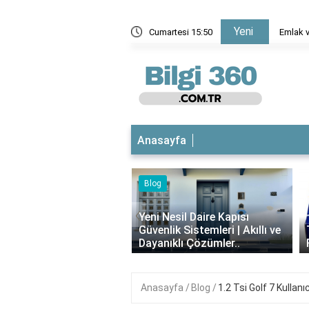
Yeni
imi belgesinde hangi bilgiler var?
Cumartesi 15:50
Emlak v
Anasayfa
Blog
iyotikli Krem Açık
‹
a Sürülür mü?
Yeni Nesil Daire Kapısı
ımı, Faydaları ve
Güvenlik Sistemleri | Akıllı ve
i..
Dayanıklı Çözümler..
Anasayfa
Blog
1.2 Tsi Golf 7 Kullanı