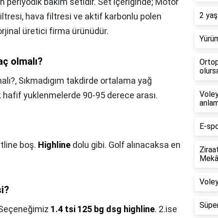
n periyodik bakım setidir. Set içeriğinde; Motor
2 yaş
filtresi, hava filtresi ve aktif karbonlu polen
jinal üretici firma ürünüdür.
Yürüm
aç olmalı?
Ortop
olursa
malı?,
Sıkmadıgım takdirde ortalama yağ
Voley
k hafif yuklenmelerde 90-95 derece arası.
anlam
E-spo
tline boş.
Highline
dolu gibi. Golf alınacaksa en
Ziraa
Mekân
Voley
si?
Süper
 Seçeneğimiz
1.4 tsi 125 bg dsg highline
. 2.ise