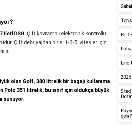
Saba
Tenis
ıyor?
7 İleri DSG
; Çift kavramalı elektronik kontrollü
Bir t
ür. Çift debriyajdan birisi 1-3-5. vitesler için,
Futsa
ılır.
Linç 
2026 
yük olan Golf, 380 litrelik bir bagajı kullanıma
Polo 351 litrelik, bu sınıf için oldukça büyük
Stad 
Detay
ma sunuyor
.
Rüya
gelir?