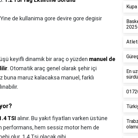
Kupa 
 Yine de kullanima gore devire gore degisir
Baske
2025
Atlet
Güreş
üşü keyifli dinamik bir araç o yüzden
manuel de
ilir
. Otomatik araç genel olarak şehir içi
En uz
sürdü
ez buna maruz kalacaksa manuel, farklı
nabilir.
01720
uyor?
Türki
1.4 TSI
alınır. Bu yakıt fiyatları varken üstüne
Trabz
olam
em performans, hem sessiz motor hem de
i olur. 1.4 Tsi olacak gibi.