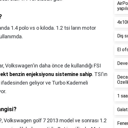
AirPo
yapılı
?
4x100
nda 1.4 polo vs o kiloda. 1.2 tsi ların motor
Diş s
ullanımda.
El of
Deve 
r, Volkswagen'in daha önce de kullandığı FSI
rekt benzin enjeksiyonu sistemine sahip
. TSI'ın
Decat
Özell
on ifadesinden geliyor ve Turbo Kademeli
or.
1 saa
angisi?
Galat
?,
Volkswagen golf 7 2013 model ve sonrası 1.2
Fener