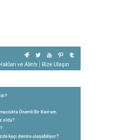
Hakları ve Alıntı
Bize Ulaşın
ldı?
macılıkta Önemli Bir Kavram
z oldu?
r?
zde kaçı denize ulaşabiliyor?