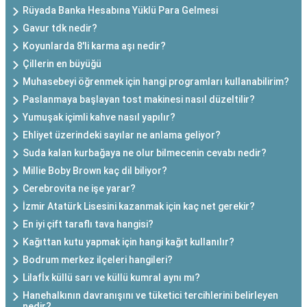
Rüyada Banka Hesabına Yüklü Para Gelmesi
Gavur tdk nedir?
Koyunlarda 8'li karma aşı nedir?
Çillerin en büyüğü
Muhasebeyi öğrenmek için hangi programları kullanabilirim?
Paslanmaya başlayan tost makinesi nasıl düzeltilir?
Yumuşak içimli kahve nasıl yapılır?
Ehliyet üzerindeki sayılar ne anlama geliyor?
Suda kalan kurbağaya ne olur bilmecenin cevabı nedir?
Millie Boby Brown kaç dil biliyor?
Cerebrovita ne işe yarar?
İzmir Atatürk Lisesini kazanmak için kaç net gerekir?
En iyi çift taraflı tava hangisi?
Kağıttan kutu yapmak için hangi kağıt kullanılır?
Bodrum merkez ilçeleri hangileri?
Lilafİx küllü sarı ve küllü kumral aynı mı?
Hanehalkının davranışını ve tüketici tercihlerini belirleyen
nedir?