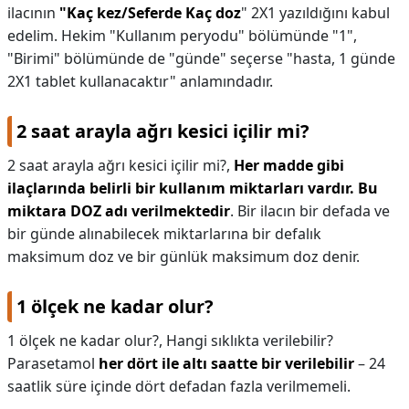
ilacının
"Kaç kez/Seferde Kaç doz
" 2X1 yazıldığını kabul
edelim. Hekim "Kullanım peryodu" bölümünde "1",
"Birimi" bölümünde de "günde" seçerse "hasta, 1 günde
2X1 tablet kullanacaktır" anlamındadır.
2 saat arayla ağrı kesici içilir mi?
2 saat arayla ağrı kesici içilir mi?,
Her madde gibi
ilaçlarında belirli bir kullanım miktarları vardır.
Bu
miktara DOZ adı verilmektedir
. Bir ilacın bir defada ve
bir günde alınabilecek miktarlarına bir defalık
maksimum doz ve bir günlük maksimum doz denir.
1 ölçek ne kadar olur?
1 ölçek ne kadar olur?,
Hangi sıklıkta verilebilir?
Parasetamol
her dört ile altı saatte bir verilebilir
– 24
saatlik süre içinde dört defadan fazla verilmemeli.