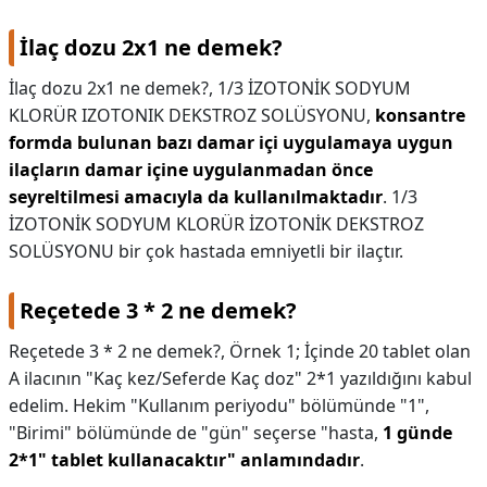
İlaç dozu 2x1 ne demek?
İlaç dozu 2x1 ne demek?,
1/3 İZOTONİK SODYUM
KLORÜR IZOTONIK DEKSTROZ SOLÜSYONU,
konsantre
formda bulunan bazı damar içi uygulamaya uygun
ilaçların damar içine uygulanmadan önce
seyreltilmesi amacıyla da kullanılmaktadır
. 1/3
İZOTONİK SODYUM KLORÜR İZOTONİK DEKSTROZ
SOLÜSYONU bir çok hastada emniyetli bir ilaçtır.
Reçetede 3 * 2 ne demek?
Reçetede 3 * 2 ne demek?,
Örnek 1; İçinde 20 tablet olan
A ilacının "Kaç kez/Seferde Kaç doz" 2*1 yazıldığını kabul
edelim. Hekim "Kullanım periyodu" bölümünde "1",
"Birimi" bölümünde de "gün" seçerse "hasta,
1 günde
2*1" tablet kullanacaktır" anlamındadır
.