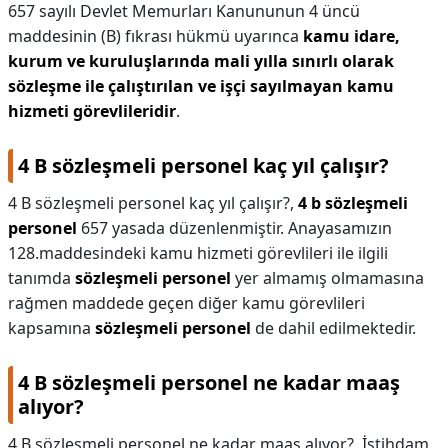
657 sayılı Devlet Memurları Kanununun 4 üncü
maddesinin (B) fıkrası hükmü uyarınca
kamu idare,
kurum ve kuruluşlarında mali yılla sınırlı olarak
sözleşme ile çalıştırılan ve işçi sayılmayan kamu
hizmeti görevlileridir
.
4 B sözleşmeli personel kaç yıl çalışır?
4 B sözleşmeli personel kaç yıl çalışır?,
4 b sözleşmeli
personel
657 yasada düzenlenmiştir. Anayasamızın
128.maddesindeki kamu hizmeti görevlileri ile ilgili
tanımda
sözleşmeli personel
yer almamış olmamasına
rağmen maddede geçen diğer kamu görevlileri
kapsamına
sözleşmeli personel
de dahil edilmektedir.
4 B sözleşmeli personel ne kadar maaş
alıyor?
4 B sözleşmeli personel ne kadar maaş alıyor?,
İstihdam