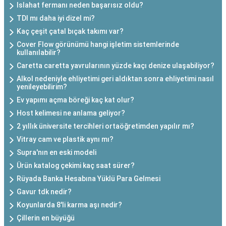
Islahat fermanı neden başarısız oldu?
TDI mı daha iyi dizel mi?
Kaç çeşit çatal bıçak takımı var?
Cover Flow görünümü hangi işletim sistemlerinde
kullanılabilir?
Caretta caretta yavrularının yüzde kaçı denize ulaşabiliyor?
Alkol nedeniyle ehliyetimi geri aldıktan sonra ehliyetimi nasıl
yenileyebilirim?
Ev yapımı açma böreği kaç kat olur?
Host kelimesi ne anlama geliyor?
2 yıllık üniversite tercihleri ortaöğretimden yapılır mı?
Vitray cam ve plastik aynı mı?
Supra'nın en eski modeli
Ürün katalog çekimi kaç saat sürer?
Rüyada Banka Hesabına Yüklü Para Gelmesi
Gavur tdk nedir?
Koyunlarda 8'li karma aşı nedir?
Çillerin en büyüğü