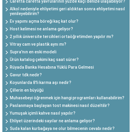
Caretta caretta yavrularının yüzde kaçı denize ulaşabiliyor?
Alkol nedeniyle ehliyetimi geri aldıktan sonra ehliyetimi nasıl
yenileyebilirim?
Ev yapımı açma böreği kaç kat olur?
Host kelimesi ne anlama geliyor?
2 yıllık üniversite tercihleri ortaöğretimden yapılır mı?
Vitray cam ve plastik aynı mı?
Supra'nın en eski modeli
Ürün katalog çekimi kaç saat sürer?
Rüyada Banka Hesabına Yüklü Para Gelmesi
Gavur tdk nedir?
Koyunlarda 8'li karma aşı nedir?
Çillerin en büyüğü
Muhasebeyi öğrenmek için hangi programları kullanabilirim?
Paslanmaya başlayan tost makinesi nasıl düzeltilir?
Yumuşak içimli kahve nasıl yapılır?
Ehliyet üzerindeki sayılar ne anlama geliyor?
Suda kalan kurbağaya ne olur bilmecenin cevabı nedir?