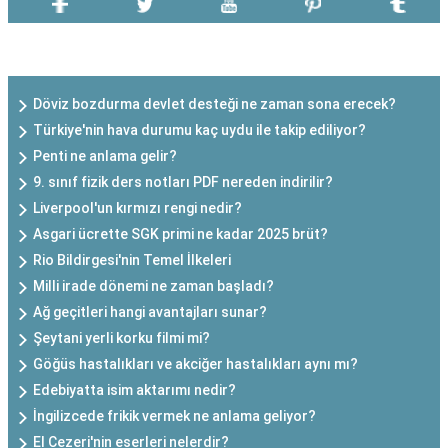
SON EKLENEN YAZILAR
Döviz bozdurma devlet desteği ne zaman sona erecek?
Türkiye'nin hava durumu kaç uydu ile takip ediliyor?
Penti ne anlama gelir?
9. sınıf fizik ders notları PDF nereden indirilir?
Liverpool'un kırmızı rengi nedir?
Asgari ücrette SGK primi ne kadar 2025 brüt?
Rio Bildirgesi'nin Temel İlkeleri
Milli irade dönemi ne zaman başladı?
Ağ geçitleri hangi avantajları sunar?
Şeytani yerli korku filmi mi?
Göğüs hastalıkları ve akciğer hastalıkları aynı mı?
Edebiyatta isim aktarımı nedir?
İngilizcede frikik vermek ne anlama geliyor?
El Cezeri'nin eserleri nelerdir?