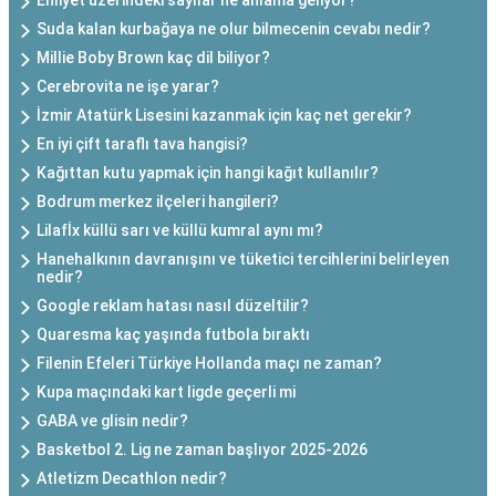
Ehliyet üzerindeki sayılar ne anlama geliyor?
Suda kalan kurbağaya ne olur bilmecenin cevabı nedir?
Millie Boby Brown kaç dil biliyor?
Cerebrovita ne işe yarar?
İzmir Atatürk Lisesini kazanmak için kaç net gerekir?
En iyi çift taraflı tava hangisi?
Kağıttan kutu yapmak için hangi kağıt kullanılır?
Bodrum merkez ilçeleri hangileri?
Lilafİx küllü sarı ve küllü kumral aynı mı?
Hanehalkının davranışını ve tüketici tercihlerini belirleyen
nedir?
Google reklam hatası nasıl düzeltilir?
Quaresma kaç yaşında futbola bıraktı
Filenin Efeleri Türkiye Hollanda maçı ne zaman?
Kupa maçındaki kart ligde geçerli mi
GABA ve glisin nedir?
Basketbol 2. Lig ne zaman başlıyor 2025-2026
Atletizm Decathlon nedir?