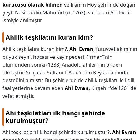
kurucusu olarak bilinen
ve İran'ın Hoy şehrinde doğan
Şeyh Nasîrüddin Mahmûd (ö. 1262), sonraları Ahî Evran
ismiyle anılmıştır.
Ahilik teşkilatını kuran kim?
Ahilik teşkilatını kuran kim?,
Ahi Evran
, fütüvvet akımının
büyük şeyhi, hocası ve kayınpederi Kirmanî'nin
ölümünden sonra (1238) Anadolu ahilerinin önderi
olmuştur. Selçuklu Sultanı I. Alau'd-din Keykubad'ında
desteğini almıştır. Bu şehirlerde de ahilik teşkilatı ile ilgili
faaliyetlerine devam eden
Ahi Evran
, Kırşehir'de 1261'de
vefat etmiştir.
Ahi teşkilatları ilk hangi şehirde
kurulmuştur?
Ahi teşkilatları ilk hangi şehirde kurulmuştur?,
Ahi Evran