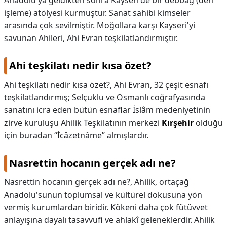
Anadolu'ya geldikten sonra Kayseri'de bir debbağ (deri
işleme) atölyesi kurmuştur. Sanat sahibi kimseler
arasında çok sevilmiştir. Moğollara karşı Kayseri'yi
savunan Ahileri, Ahi Evran teşkilatlandırmıştır.
Ahi teşkilatı nedir kısa özet?
Ahi teşkilatı nedir kısa özet?,
Ahi Evran, 32 çeşit esnafı
teşkilatlandırmış; Selçuklu ve Osmanlı coğrafyasında
sanatını icra eden bütün esnaflar İslâm medeniyetinin
zirve kuruluşu Ahilik Teşkilatının merkezi
Kırşehir
olduğu
için buradan “İcâzetnâme” almışlardır.
Nasrettin hocanın gerçek adı ne?
Nasrettin hocanın gerçek adı ne?,
Ahilik, ortaçağ
Anadolu'sunun toplumsal ve kültürel dokusuna yön
vermiş kurumlardan biridir. Kökeni daha çok fütüvvet
anlayışına dayalı tasavvufi ve ahlakî geleneklerdir. Ahilik