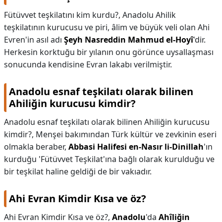
Fütüvvet teşkilatını kim kurdu?,
Anadolu Ahilik
teşkilatının kurucusu ve piri, âlim ve büyük veli olan Ahi
Evren'in asıl adı
Şeyh Nasreddin Mahmud el-Hoyî
'dir.
Herkesin korktuğu bir yılanın onu görünce uysallaşması
sonucunda kendisine Evran lakabı verilmiştir.
Anadolu esnaf teşkilatı olarak bilinen
Ahiliğin kurucusu kimdir?
Anadolu esnaf teşkilatı olarak bilinen Ahiliğin kurucusu
kimdir?,
Menşei bakımından Türk kültür ve zevkinin eseri
olmakla beraber,
Abbasi Halifesi en-Nasır li-Dinillah
'ın
kurduğu 'Fütüvvet Teşkilat'ına bağlı olarak kurulduğu ve
bir teşkilat haline geldiği de bir vakıadır.
Ahi Evran Kimdir Kısa ve öz?
Ahi Evran Kimdir Kısa ve öz?,
Anadolu
'da
Ahîliğin