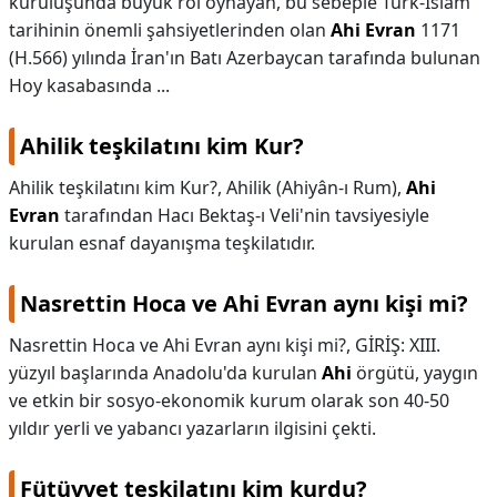
kuruluşunda büyük rol oynayan, bu sebeple Türk-İslâm
tarihinin önemli şahsiyetlerinden olan
Ahi Evran
1171
(H.566) yılında İran'ın Batı Azerbaycan tarafında bulunan
Hoy kasabasında ...
Ahilik teşkilatını kim Kur?
Ahilik teşkilatını kim Kur?,
Ahilik (Ahiyân-ı Rum),
Ahi
Evran
tarafından Hacı Bektaş-ı Veli'nin tavsiyesiyle
kurulan esnaf dayanışma teşkilatıdır.
Nasrettin Hoca ve Ahi Evran aynı kişi mi?
Nasrettin Hoca ve Ahi Evran aynı kişi mi?,
GİRİŞ: XIII.
yüzyıl başlarında Anadolu'da kurulan
Ahi
örgütü, yaygın
ve etkin bir sosyo-ekonomik kurum olarak son 40-50
yıldır yerli ve yabancı yazarların ilgisini çekti.
Fütüvvet teşkilatını kim kurdu?