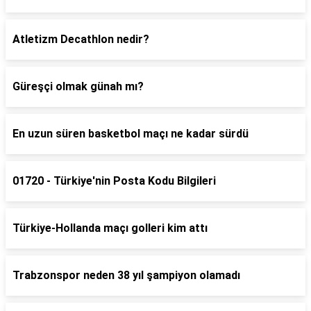
Atletizm Decathlon nedir?
Güreşçi olmak günah mı?
En uzun süren basketbol maçı ne kadar sürdü
01720 - Türkiye'nin Posta Kodu Bilgileri
Türkiye-Hollanda maçı golleri kim attı
Trabzonspor neden 38 yıl şampiyon olamadı