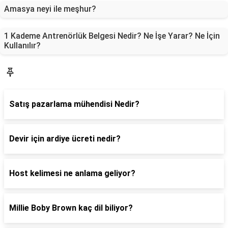
Amasya neyi ile meşhur?
1 Kademe Antrenörlük Belgesi Nedir? Ne İşe Yarar? Ne İçin
Kullanılır?
Blog
Satış pazarlama mühendisi Nedir?
Devir için ardiye ücreti nedir?
Host kelimesi ne anlama geliyor?
Millie Boby Brown kaç dil biliyor?