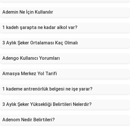
Ademin Ne İçin Kullanılır
1 kadeh şarapta ne kadar alkol var?
3 Aylık Şeker Ortalaması Kaç Olmalı
Adengo Kullanıcı Yorumları
Amasya Merkez Yol Tarifi
1 kademe antrenörlük belgesi ne işe yarar?
3 Aylık Şeker Yüksekliği Belirtileri Nelerdir?
Adenom Nedir Belirtileri?