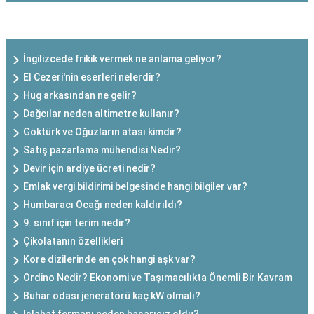
SON EKLENEN YAZILAR
İngilizcede frikik vermek ne anlama geliyor?
El Cezeri'nin eserleri nelerdir?
Hug arkasından ne gelir?
Dağcılar neden altimetre kullanır?
Göktürk ve Oğuzların atası kimdir?
Satış pazarlama mühendisi Nedir?
Devir için ardiye ücreti nedir?
Emlak vergi bildirimi belgesinde hangi bilgiler var?
Humbaracı Ocağı neden kaldırıldı?
9. sınıf için terim nedir?
Çikolatanın özellikleri
Kore dizilerinde en çok hangi aşk var?
Ordino Nedir? Ekonomi ve Taşımacılıkta Önemli Bir Kavram
Buhar odası jeneratörü kaç kW olmalı?