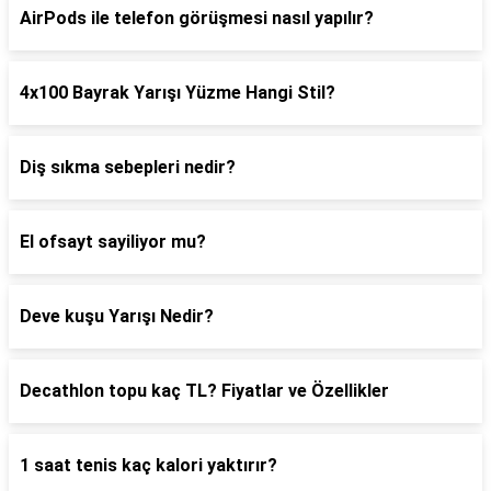
AirPods ile telefon görüşmesi nasıl yapılır?
4x100 Bayrak Yarışı Yüzme Hangi Stil?
Diş sıkma sebepleri nedir?
El ofsayt sayiliyor mu?
Deve kuşu Yarışı Nedir?
Decathlon topu kaç TL? Fiyatlar ve Özellikler
1 saat tenis kaç kalori yaktırır?