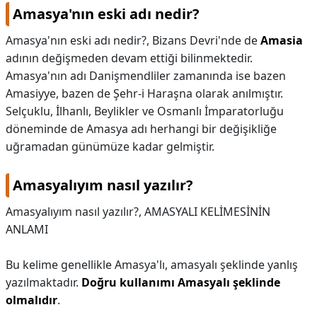
Amasya'nın eski adı nedir?
Amasya'nın eski adı nedir?,
Bizans Devri'nde de
Amasia
adının değişmeden devam ettiği bilinmektedir.
Amasya'nın adı Danişmendliler zamanında ise bazen
Amasiyye, bazen de Şehr-i Haraşna olarak anılmıştır.
Selçuklu, İlhanlı, Beylikler ve Osmanlı İmparatorluğu
döneminde de Amasya adı herhangi bir değişikliğe
uğramadan günümüze kadar gelmiştir.
Amasyalıyım nasıl yazılır?
Amasyalıyım nasıl yazılır?,
AMASYALI KELİMESİNİN
ANLAMI
Bu kelime genellikle Amasya'lı, amasyalı şeklinde yanlış
yazılmaktadır.
Doğru kullanımı Amasyalı şeklinde
olmalıdır
.