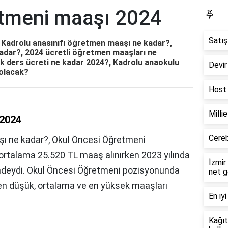
etmeni maaşı 2024
Bl
Satış
 Kadrolu anasınıfı öğretmen maaşı ne kadar?,
adar?, 2024 ücretli öğretmen maaşları ne
k ders ücreti ne kadar 2024?, Kadrolu anaokulu
Devir
olacak?
Host 
Milli
 2024
Cereb
şı ne kadar?, Okul Öncesi Öğretmeni
 ortalama 25.520 TL maaş alınırken 2023 yılında
İzmir
ndeydi. Okul Öncesi Öğretmeni pozisyonunda
net g
rı en düşük, ortalama ve en yüksek maaşları
En iyi
Kağıt