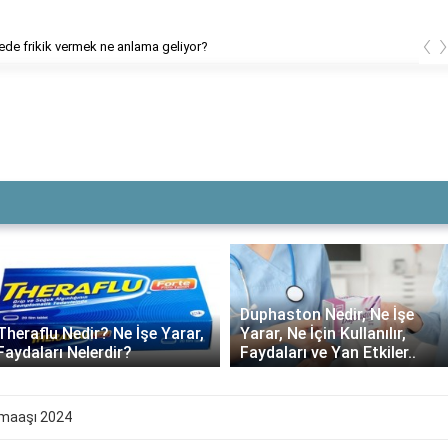
‹
El Cezeri'nin eserleri nelerdir?
Duphaston Nedir, Ne İşe
Theraflu Nedir? Ne İşe Yarar,
Yarar, Ne İçin Kullanılır,
Faydaları Nelerdir?
Faydaları ve Yan Etkiler..
 maaşı 2024