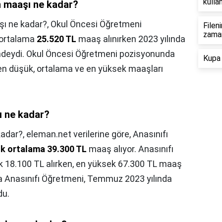
kullan
n maaşı ne kadar?
şı ne kadar?,
Okul Öncesi Öğretmeni
Filen
zama
 ortalama
25.520 TL
maaş alınırken 2023 yılında
ndeydi. Okul Öncesi Öğretmeni pozisyonunda
Kupa 
rı en düşük, ortalama ve en yüksek maaşları
ı ne kadar?
kadar?,
eleman.net verilerine göre, Anasınıfı
ık ortalama 39.300 TL
maaş alıyor. Anasınıfı
k 18.100 TL alırken, en yüksek 67.300 TL maaş
zda Anasınıfı Öğretmeni, Temmuz 2023 yılında
du.