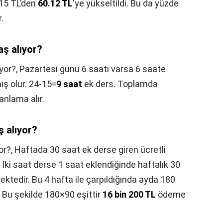
.15 TL'den
60.12 TL
'ye yükseltildi. Bu da yüzde
.
ş alıyor?
yor?,
Pazartesi günü 6 saati varsa 6 saate
iş olur. 24-15=
9 saat
ek ders. Toplamda
nlama alır.
 alıyor?
or?,
Haftada 30 saat ek derse giren ücretli
ki saat derse 1 saat eklendiğinde haftalık 30
ektedir. Bu 4 hafta ile çarpıldığında ayda 180
. Bu şekilde 180×90 eşittir
16 bin 200 TL
ödeme