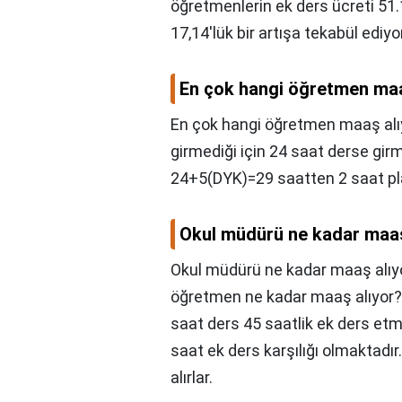
öğretmenlerin ek ders ücreti 51
17,14'lük bir artışa tekabül ediyor
En çok hangi öğretmen maa
En çok hangi öğretmen maaş alı
girmediği için 24 saat derse girm
24+5(DYK)=29 saatten 2 saat pla
Okul müdürü ne kadar maaş
Okul müdürü ne kadar maaş alıy
öğretmen ne kadar maaş alıyor? İ
saat ders 45 saatlik ek ders etm
saat ek ders karşılığı olmaktadır
alırlar.