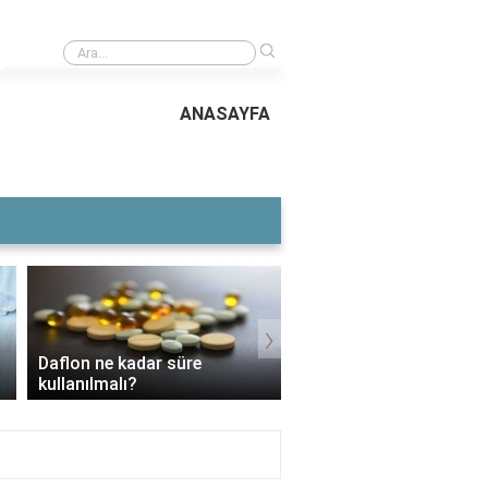
›
El Cezeri'nin eserleri nelerdir?
ANASAYFA
›
Daflon ne kadar süre
3 Aylık Bebek Günde K
kullanılmalı?
Mama Yer?