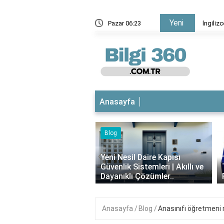
Yeni
 frikik vermek ne anlama geliyor?
Pazar 06:24
Anasayfa
Blog
iyotikli Krem Açık
‹
a Sürülür mü?
Yeni Nesil Daire Kapısı
ımı, Faydaları ve
Güvenlik Sistemleri | Akıllı ve
i..
Dayanıklı Çözümler..
Anasayfa
Blog
Anasınıfı öğretmeni