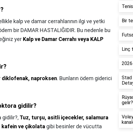
Tenis
ı?
Bir t
llikle kalp ve damar cerrahlarının ilgi ve yetki
f ödem bir DAMAR HASTALIĞIDIR. Bu nedenle bu
Futsa
eğiniz yer
Kalp ve Damar Cerrahı veya KALP
Linç 
2026 
ir?
Stad 
r
diklofenak, naproksen
. Bunların ödem giderici
Detay
Rüya
gelir?
ktora gidilir?
Voley
gidilir?,
Tuz, turşu, asitli içecekler, salamura
kanal
 kafein ve çikolata
gibi besinler de vücutta