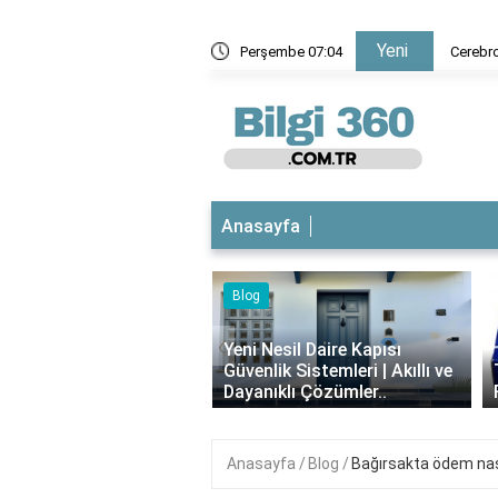
Yeni
kaç dil biliyor?
Perşembe 07:04
Cerebro
Anasayfa
‹
esil Daire Kapısı
ik Sistemleri | Akıllı ve
Theraflu Nedir? Ne İşe Yarar,
ıklı Çözümler..
Faydaları Nelerdir?
Anasayfa
Blog
Bağırsakta ödem nas