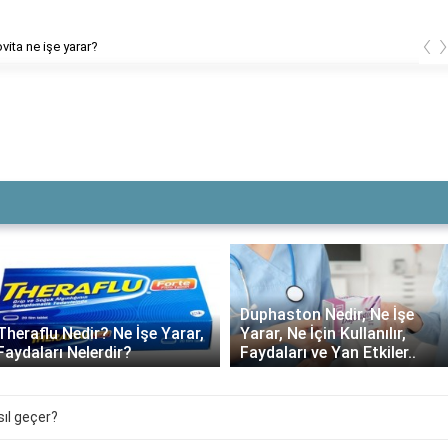
‹
vita ne işe yarar?
Duphaston Nedir, Ne İşe
Yarar, Ne İçin Kullanılır,
Daflon ne kadar süre
Faydaları ve Yan Etkiler..
kullanılmalı?
ıl geçer?