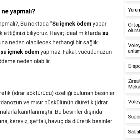
Yürüm
 ne yapmalı?
apmalı?,
Bu noktada “
Su içmek ödem
yapar
Ortop
olursa
ettiğinizi biliyoruz. Hayır; ideal miktarda
su
a neden olabilecek herhangi bir sağlık
Voley
anlam
a
su içmek ödem
yapmaz. Fakat vücudunuzun
deme neden olabilir.
E-spo
Ziraa
Mekân
üretik (idrar söktürücü) özelliği bulunan besinler
Voley
danozun ve mısır püskülünün diüretik (idrar
şmalarla kanıtlanmıştır. Bu besinler dışında
Süper
a, kereviz, şeftali, havuç da diüretik besinler
Saba