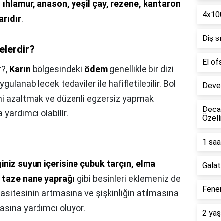
, ıhlamur, anason, yeşil çay, rezene, kantaron
4x100
arıdır
.
Diş s
elerdir?
El of
r?,
Karın
bölgesindeki
ödem
genellikle bir dizi
gulanabilecek tedaviler ile hafifletilebilir. Bol
Deve 
ni azaltmak ve düzenli egzersiz yapmak
Decat
 yardımcı olabilir.
Özell
1 saa
iniz suyun içerisine çubuk tarçın, elma
Galat
ya taze nane yaprağı
gibi besinleri eklemeniz de
Fener
itesinin artmasına ve şişkinliğin atılmasına
asına yardımcı oluyor.
2 yaş