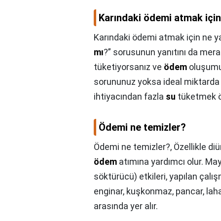
Karındaki ödemi atmak için
Karındaki ödemi atmak için ne y
mı
?” sorusunun yanıtını da merak 
tüketiyorsanız ve
ödem
oluşumun
sorununuz yoksa ideal miktard
ihtiyacından fazla
su
tüketmek ö
Ödemi ne temizler?
Ödemi ne temizler?,
Özellikle di
ödem
atımına yardımcı olur. May
söktürücü) etkileri, yapılan çalı
enginar, kuşkonmaz, pancar, lahan
arasında yer alır.