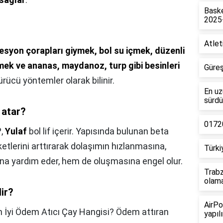
Baske
2025
Atlet
syon çorapları giymek, bol su içmek, düzenli
mek ve ananas, maydanoz, turp gibi besinleri
Güreş
rücü yöntemler olarak bilinir.
En uz
sürdü
 atar?
01720
?,
Yulaf
bol lif içerir. Yapısında bulunan beta
tlerini arttırarak dolaşımın hızlanmasına,
Türki
na yardım eder, hem de oluşmasına engel olur.
Trabz
olam
ir?
AirPo
n İyi Ödem Atıcı Çay Hangisi? Ödem attıran
yapılı