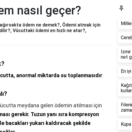
em nasıl geçer?
Bl
Milli
Bağırsakta ödem ne demek?, Ödemi atmak için
ilir?, Vücuttaki ödemi en hızlı ne atar?,
Cereb
İzmir
net g
k?
En iyi
cutta, anormal miktarda su toplanmasıdır
.
Kağıt
kullan
lı?
Filen
ücutta meydana gelen ödemin atılması için
zama
ması gerekir.
Tuzun yanı sıra kompresyon
kle bacakları yukarı kaldıracak şekilde
Kupa 
sağlar
.