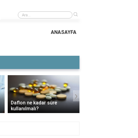
›
Cerebrovita ne işe yarar?
ANASAYFA
›
Voltaren Ne İşe Yarar?
3 Aylık Bebek Günde Kaç CC
İçin Kullanılır, Faydaları
Mama Yer?
Yan Etkileri