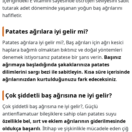
İçeriğindeki E vitamini sayesinde östrojen seviyesini sabit
tutarak adet döneminde yaşanan yoğun baş ağrılarını
hafifletir.
Patates ağrılara iyi gelir mi?
Patates ağrılara iyi gelir mi?,
Baş ağrıları için ağrı kesici
haplara bağımlı olmaktan bıktınız ve doğal yöntemleri
denemek istiyorsanız patatese bir şans verin.
Başınız
ağrımaya başladığında şakaklarınıza patates
dilimlerini sargı bezi ile sabitleyin.
Kısa süre içerisinde
ağrılarınızdan kurtulduğunuzu fark edeceksiniz
.
Çok şiddetli baş ağrısına ne iyi gelir?
Çok şiddetli baş ağrısına ne iyi gelir?,
Güçlü
antienflamatuar bileşiklere sahip olan patates suyu
özellikle bel, sırt ve eklem ağrılarının giderilmesinde
oldukça başarılı
. İltihap ve şişkinlikle mücadele eden çiğ