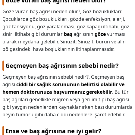
Göze vuran baş ağrısı neden olur?
Göze vuran baş ağrısı neden olur?,
Göz bozuklukları:
Çocuklarda göz bozuklukları, gözde enfeksiyon, alerji,
göz tansiyonu, göz yaralanması, göz kapağı iltihabı, göz
siniri iltihabı gibi durumlar
baş
ağrısının
göze
vurması
olarak meydana gelebilir. Sinüzit: Sinüzit, burun ve alın
bölgesindeki hava boşluklarının iltihaplanmasıdır.
Geçmeyen baş ağrısının sebebi nedir?
Geçmeyen baş ağrısının sebebi nedir?,
Geçmeyen baş
ağrısı
ciddi bir sağlık sorununun belirtisi olabilir ve
hemen doktorunuza başvurmanız gerekebilir
. Bu tür
baş ağrıları genellikle migren veya gerilim tipi baş ağrısı
gibi yaygın nedenlerden kaynaklanırken bazı durumlarda
beyin tümörü gibi daha ciddi nedenlere işaret edebilir.
Ense ve baş ağrısına ne iyi gelir?