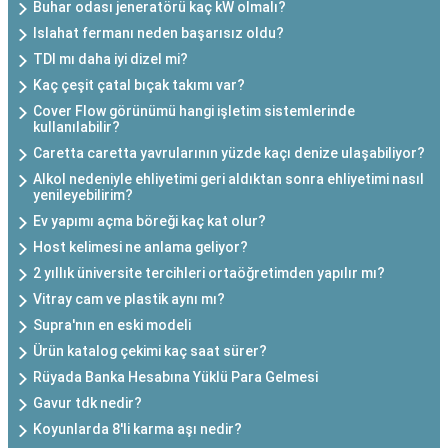
Buhar odası jeneratörü kaç kW olmalı?
Islahat fermanı neden başarısız oldu?
TDI mı daha iyi dizel mi?
Kaç çeşit çatal bıçak takımı var?
Cover Flow görünümü hangi işletim sistemlerinde
kullanılabilir?
Caretta caretta yavrularının yüzde kaçı denize ulaşabiliyor?
Alkol nedeniyle ehliyetimi geri aldıktan sonra ehliyetimi nasıl
yenileyebilirim?
Ev yapımı açma böreği kaç kat olur?
Host kelimesi ne anlama geliyor?
2 yıllık üniversite tercihleri ortaöğretimden yapılır mı?
Vitray cam ve plastik aynı mı?
Supra'nın en eski modeli
Ürün katalog çekimi kaç saat sürer?
Rüyada Banka Hesabına Yüklü Para Gelmesi
Gavur tdk nedir?
Koyunlarda 8'li karma aşı nedir?