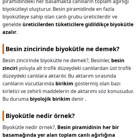
piramidindeki her basamakta canlıların toplam ağırlığı
biyokütleyi oluşturur. Besin piramidinde en fazla
biyokütleye sahip olan canlı grubu üreticilerdir ve
genelde
üreticilerden tüketicilere gidildikçe biyokütle
azalır
.
Besin zincirinde biyokütle ne demek?
Besin zincirinde biyokütle ne demek?,
Besinler,
besin
zinciri
yoluyla alt trofik düzeydeki canlılardan üst trofik
düzeydeki canlılara aktarılır. Bu aktarım sırasında
canlıların vücutlarında
birikim
göstermiş olan bazı
kirletici ve zehirli maddelerin de aktarımı söz konusudur.
Bu duruma
biyolojik birikim
denir .
Biyokütle nedir örnek?
Biyokütle nedir örnek?,
Besin piramidinin her bir
basamağında yer alan toplam canlı ağırlığına