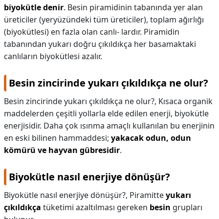
biyokütle denir
. Besin piramidinin tabanında yer alan
üreticiler (yeryüzündeki tüm üreticiler), toplam ağırlığı
(biyokütlesi) en fazla olan canlı- lardır. Piramidin
tabanından yukarı doğru çıkıldıkça her basamaktaki
canlıların biyokütlesi azalır.
Besin zincirinde yukarı çıkıldıkça ne olur?
Besin zincirinde yukarı çıkıldıkça ne olur?,
Kısaca organik
maddelerden çeşitli yollarla elde edilen enerji, biyokütle
enerjisidir. Daha çok ısınma amaçlı kullanılan bu enerjinin
en eski bilinen hammaddesi;
yakacak odun, odun
kömürü ve hayvan gübresidir
.
Biyokütle nasıl enerjiye dönüşür?
Biyokütle nasıl enerjiye dönüşür?,
Piramitte
yukarı
çıkıldıkça
tüketimi azaltılması gereken
besin
grupları