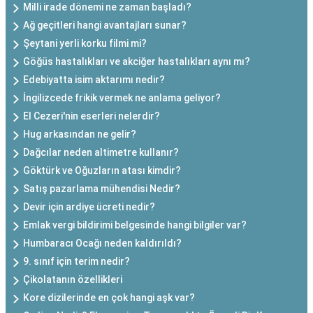
Milli irade dönemi ne zaman başladı?
Ağ geçitleri hangi avantajları sunar?
Şeytani yerli korku filmi mi?
Göğüs hastalıkları ve akciğer hastalıkları aynı mı?
Edebiyatta isim aktarımı nedir?
İngilizcede frikik vermek ne anlama geliyor?
El Cezeri'nin eserleri nelerdir?
Hug arkasından ne gelir?
Dağcılar neden altimetre kullanır?
Göktürk ve Oğuzların atası kimdir?
Satış pazarlama mühendisi Nedir?
Devir için ardiye ücreti nedir?
Emlak vergi bildirimi belgesinde hangi bilgiler var?
Humbaracı Ocağı neden kaldırıldı?
9. sınıf için terim nedir?
Çikolatanın özellikleri
Kore dizilerinde en çok hangi aşk var?