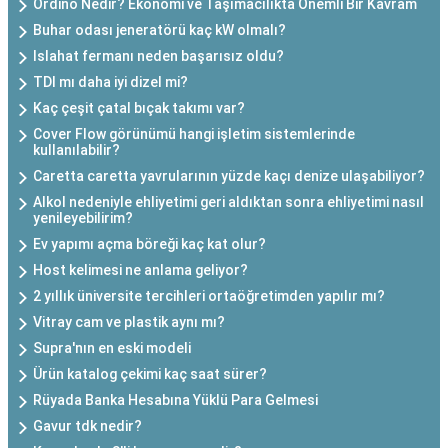
Ordino Nedir? Ekonomi ve Taşımacılıkta Önemli Bir Kavram
Buhar odası jeneratörü kaç kW olmalı?
Islahat fermanı neden başarısız oldu?
TDI mı daha iyi dizel mi?
Kaç çeşit çatal bıçak takımı var?
Cover Flow görünümü hangi işletim sistemlerinde
kullanılabilir?
Caretta caretta yavrularının yüzde kaçı denize ulaşabiliyor?
Alkol nedeniyle ehliyetimi geri aldıktan sonra ehliyetimi nasıl
yenileyebilirim?
Ev yapımı açma böreği kaç kat olur?
Host kelimesi ne anlama geliyor?
2 yıllık üniversite tercihleri ortaöğretimden yapılır mı?
Vitray cam ve plastik aynı mı?
Supra'nın en eski modeli
Ürün katalog çekimi kaç saat sürer?
Rüyada Banka Hesabına Yüklü Para Gelmesi
Gavur tdk nedir?