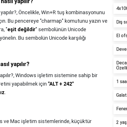
nasıl yapılır?
4x100
yapılır?,
Öncelikle, Win+R tuş kombinasyonunu
 açın. Bu pencereye "charmap" komutunu yazın ve
Diş s
a, "
eşit değildir
" sembolünün Unicode
El of
 yönelin. Bu sembolün Unicode karşılığı
Deve 
Decat
sıl yapılır?
Özell
apılır?,
Windows işletim sistemine sahip bir
1 saa
aretini yapabilmek için
"ALT + 242"
ız
.
Galat
Fener
 ve Mac işletim sistemlerinde, küçüktür
2 yaş