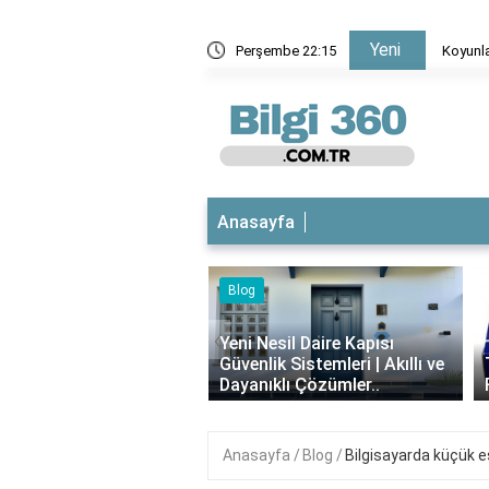
Yeni
Koyunlarda 8'li karma aşı nedir?
Perşembe 22:15
Anasayfa
Blog
iyotikli Krem Açık
‹
a Sürülür mü?
Yeni Nesil Daire Kapısı
ımı, Faydaları ve
Güvenlik Sistemleri | Akıllı ve
i..
Dayanıklı Çözümler..
Anasayfa
Blog
Bilgisayarda küçük eşi