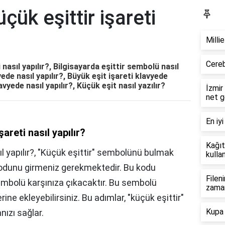
çük eşittir işareti
Bl
Milli
Cereb
 nasıl yapılır?, Bilgisayarda eşittir sembolü nasıl
vyede nasıl yapılır?, Büyük eşit işareti klavyede
avyede nasıl yapılır?, Küçük eşit nasıl yazılır?
İzmir
net g
En iyi
areti nasıl yapılır?
Kağıt
ıl yapılır?, "Küçük eşittir" sembolünü bulmak
kullan
kodunu girmeniz gerekmektedir. Bu kodu
Filen
 sembolü karşınıza çıkacaktır. Bu sembolü
zama
ine ekleyebilirsiniz. Bu adımlar, "küçük eşittir"
Kupa 
ızı sağlar.