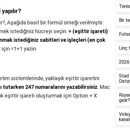
Tenis
 yapılır?
Bir t
ır?,
Aşağıda basit bir formül örneği verilmiştir.
mek istediğiniz hücreyi seçin.
= (eşittir işareti)
Futsa
ak istediğiniz sabitleri ve işleçleri (en çok
Linç 
 için =1+1 yazın.
2026 
Stad 
tim sistemlerinde, yaklaşık eşittir işaretini
Detay
ı tutarken 247 numaralarını yazabilirsiniz
. Mac
Rüya
ık eşittir işareti oluşturmak için Option + X
gelir?
Voley
kanal