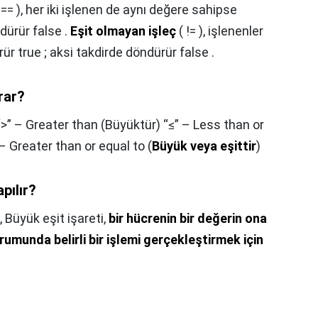
 ( == ), her iki işlenen de aynı değere sahipse
dürür false .
Eşit olmayan işleç
( != ), işlenenler
r true ; aksi takdirde döndürür false .
rar?
“>” – Greater than (Büyüktür) “≤” – Less than or
 – Greater than or equal to (
Büyük veya eşittir
)
pılır?
,
Büyük eşit işareti,
bir hücrenin bir değerin ona
umunda belirli bir işlemi gerçekleştirmek için