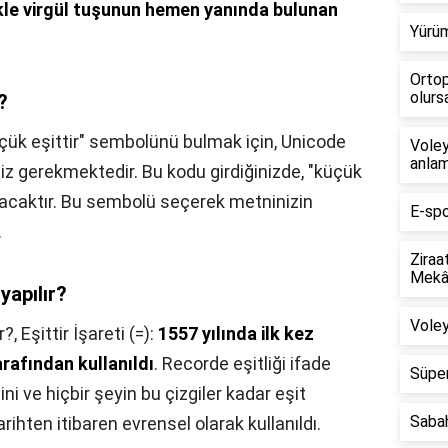
kle virgül tuşunun hemen yanında bulunan
Yürüm
Ortop
olursa
?
çük eşittir" sembolünü bulmak için, Unicode
Voley
anlam
z gerekmektedir. Bu kodu girdiğinizde, "küçük
kacaktır. Bu sembolü seçerek metninizin
E-spo
.
Ziraa
Mekân
 yapılır?
Voley
r?,
Eşittir İşareti (=):
1557 yılında ilk kez
afından kullanıldı
. Recorde eşitliği ifade
Süper
ini ve hiçbir şeyin bu çizgiler kadar eşit
Saba
arihten itibaren evrensel olarak kullanıldı.