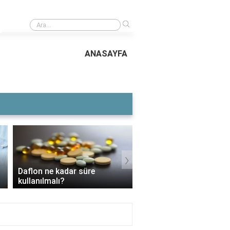
›
Çillerin en büyüğü
ANASAYFA
›
Daflon ne kadar süre
3 Aylık Bebek Günde K
kullanılmalı?
Mama Yer?