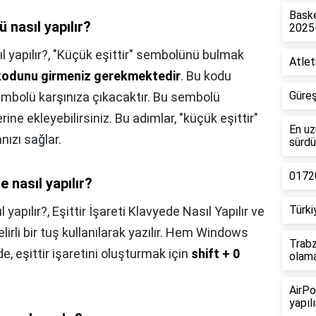
Baske
 nasıl yapılır?
2025
 yapılır?,
"Küçük eşittir" sembolünü bulmak
Atlet
kodunu girmeniz gerekmektedir
. Bu kodu
Güreş
 sembolü karşınıza çıkacaktır. Bu sembolü
ine ekleyebilirsiniz. Bu adımlar, "küçük eşittir"
En uz
ızı sağlar.
sürdü
01720
e nasıl yapılır?
Türki
l yapılır?,
Eşittir İşareti Klavyede Nasıl Yapılır ve
belirli bir tuş kullanılarak yazılır. Hem Windows
Trabz
, eşittir işaretini oluşturmak için
shift + 0
olam
AirPo
yapılı