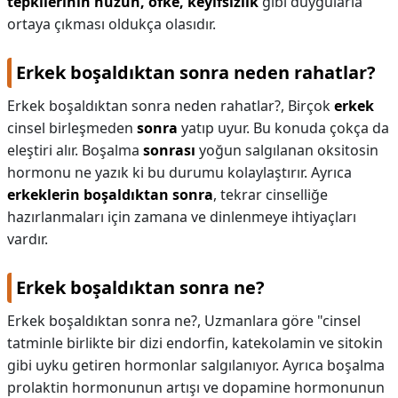
tepkilerinin hüzün, öfke, keyifsizlik
gibi duygularla
ortaya çıkması oldukça olasıdır.
Erkek boşaldıktan sonra neden rahatlar?
Erkek boşaldıktan sonra neden rahatlar?,
Birçok
erkek
cinsel birleşmeden
sonra
yatıp uyur. Bu konuda çokça da
eleştiri alır. Boşalma
sonrası
yoğun salgılanan oksitosin
hormonu ne yazık ki bu durumu kolaylaştırır. Ayrıca
erkeklerin boşaldıktan sonra
, tekrar cinselliğe
hazırlanmaları için zamana ve dinlenmeye ihtiyaçları
vardır.
Erkek boşaldıktan sonra ne?
Erkek boşaldıktan sonra ne?,
Uzmanlara göre "cinsel
tatminle birlikte bir dizi endorfin, katekolamin ve sitokin
gibi uyku getiren hormonlar salgılanıyor. Ayrıca boşalma
prolaktin hormonunun artışı ve dopamine hormonunun