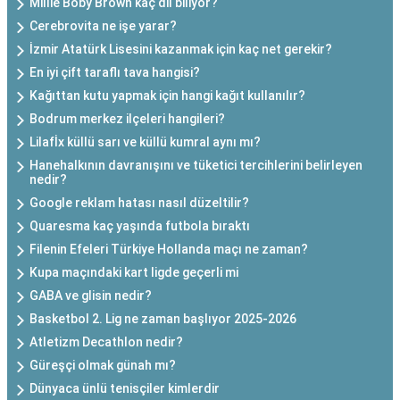
Millie Boby Brown kaç dil biliyor?
Cerebrovita ne işe yarar?
İzmir Atatürk Lisesini kazanmak için kaç net gerekir?
En iyi çift taraflı tava hangisi?
Kağıttan kutu yapmak için hangi kağıt kullanılır?
Bodrum merkez ilçeleri hangileri?
Lilafİx küllü sarı ve küllü kumral aynı mı?
Hanehalkının davranışını ve tüketici tercihlerini belirleyen
nedir?
Google reklam hatası nasıl düzeltilir?
Quaresma kaç yaşında futbola bıraktı
Filenin Efeleri Türkiye Hollanda maçı ne zaman?
Kupa maçındaki kart ligde geçerli mi
GABA ve glisin nedir?
Basketbol 2. Lig ne zaman başlıyor 2025-2026
Atletizm Decathlon nedir?
Güreşçi olmak günah mı?
Dünyaca ünlü tenisçiler kimlerdir