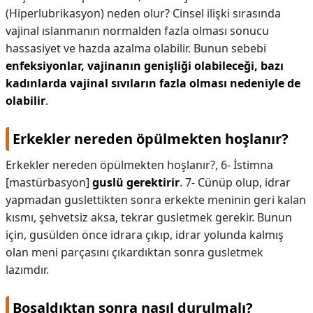
(Hiperlubrikasyon) neden olur? Cinsel ilişki sırasında
vajinal ıslanmanın normalden fazla olması sonucu
hassasiyet ve hazda azalma olabilir. Bunun sebebi
enfeksiyonlar, vajinanın genişliği olabileceği, bazı
kadınlarda vajinal sıvıların fazla olması nedeniyle de
olabilir
.
Erkekler nereden öpülmekten hoşlanır?
Erkekler nereden öpülmekten hoşlanır?,
6- İstimna
[mastürbasyon]
guslü gerektirir
. 7- Cünüp olup, idrar
yapmadan guslettikten sonra erkekte meninin geri kalan
kısmı, şehvetsiz aksa, tekrar gusletmek gerekir. Bunun
için, gusülden önce idrara çıkıp, idrar yolunda kalmış
olan meni parçasını çıkardıktan sonra gusletmek
lazımdır.
Boşaldıktan sonra nasıl durulmalı?