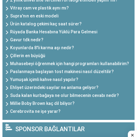
2 yıllık üniversite tercihleri ortaöğretimden yapılır mı?
Vitray cam ve plastik aynı mı?
Supra'nın en eski modeli
Ürün katalog çekimi kaç saat sürer?
Rüyada Banka Hesabına Yüklü Para Gelmesi
Gavur tdk nedir?
Koyunlarda 8'li karma aşı nedir?
Çillerin en büyüğü
Muhasebeyi öğrenmek için hangi programları kullanabilirim?
Paslanmaya başlayan tost makinesi nasıl düzeltilir?
Yumuşak içimli kahve nasıl yapılır?
Ehliyet üzerindeki sayılar ne anlama geliyor?
Suda kalan kurbağaya ne olur bilmecenin cevabı nedir?
Millie Boby Brown kaç dil biliyor?
Cerebrovita ne işe yarar?
SPONSOR BAĞLANTILAR