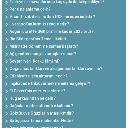
Türkiye'nin hava durumu kaç uydu ile takip ediliyor?
Penti ne anlama gelir?
9. sınıf fizik ders notları PDF nereden indirilir?
Liverpool'un kırmızı rengi nedir?
Asgari ücrette SGK primi ne kadar 2025 brüt?
Rio Bildirgesi'nin Temel İlkeleri
Milli irade dönemi ne zaman başladı?
Ağ geçitleri hangi avantajları sunar?
Şeytani yerli korku filmi mi?
Göğüs hastalıkları ve akciğer hastalıkları aynı mı?
Edebiyatta isim aktarımı nedir?
İngilizcede frikik vermek ne anlama geliyor?
El Cezeri'nin eserleri nelerdir?
Hug arkasından ne gelir?
Dağcılar neden altimetre kullanır?
Göktürk ve Oğuzların atası kimdir?
Satış pazarlama mühendisi Nedir?