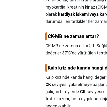
myokardial kreatinin kinaz (CK-M
olarak
kardiyak iskemi veya kar
durumda ileri tetkikler her zam
CK-MB ne zaman artar?
CK-MB ne zaman artar?,
1. Sağlı
değerler 37°C'de yürütülen testler
Kalp krizinde kanda hangi 
Kalp krizinde kanda hangi değer
CK
seviyesi yükselmeye başlar. Ağ
çalışan bireylerde
CK
seviyesi d
trafik kazası, kasa uygulanan in
neden olabilir.