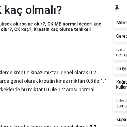
 kaç olmalı?
Bl
Milli
üksek olursa ne olur?, CK-MB normal değeri kaç
olur?, CK kaç?, Kreatin kaç olursa tehlikeli
Cereb
İzmir
net g
En iyi
lerde kreatin kinaz miktarı genel olarak 0.2
arda genel olarak kreatin kinaz miktarı 0.5 ile 1.1
Kağıt
kullan
rkeklerde bu miktar 0.6 ile 1.2 arası normal
Filen
zama
Kupa 
lerde kreatin kinaz miktarı genel olarak
0.2