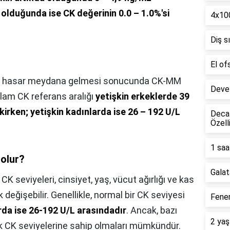
 olduğunda ise CK değerinin 0.0 – 1.0%'si
4x100
Diş s
El of
ir hasar meydana gelmesi sonucunda CK-MM
Deve 
plam CK referans aralığı
yetişkin erkeklerde 39
irken; yetişkin kadınlarda ise 26 – 192 U/L
Decat
Özell
1 saa
 olur?
Galat
,
CK seviyeleri, cinsiyet, yaş, vücut ağırlığı ve kas
k değişebilir. Genellikle, normal bir CK seviyesi
Fener
rda ise 26-192 U/L arasındadır
. Ancak, bazı
2 yaş
k CK seviyelerine sahip olmaları mümkündür.