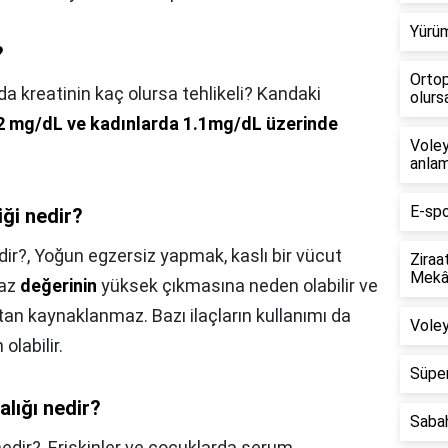
Yürüm
?
Ortop
a kreatinin kaç olursa tehlikeli? Kandaki
olursa
2 mg/dL ve kadınlarda 1.1mg/dL üzerinde
Voley
anlam
E-spo
ği nedir?
dir?,
Yoğun egzersiz yapmak, kaslı bir vücut
Ziraa
Mekân
naz
değerinin
yüksek çıkmasına neden olabilir ve
an kaynaklanmaz. Bazı ilaçların kullanımı da
Voley
labilir.
Süper
alığı nedir?
Saba
nedir?,
Erişkinler ve çocuklarda serum