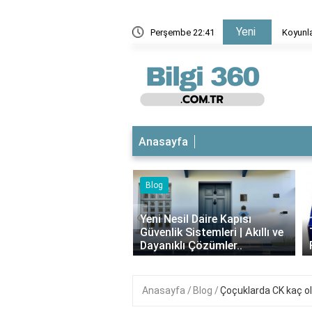
Yeni
?
Perşembe 22:41
Koyunlarda 8'li karma
Anasayfa
Blog
iyotikli Krem Açık
‹
a Sürülür mü?
Yeni Nesil Daire Kapısı
ımı, Faydaları ve
Güvenlik Sistemleri | Akıllı ve
i..
Dayanıklı Çözümler..
Anasayfa
Blog
Çoçuklarda CK kaç o