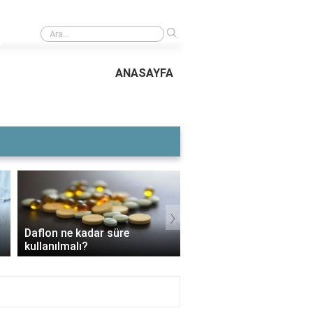
›
n büyüğü
ANASAYFA
›
Daflon ne kadar süre
3 Aylık Bebek Günde K
kullanılmalı?
Mama Yer?