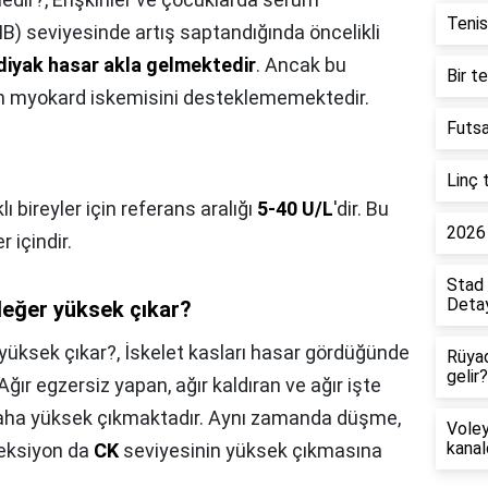
Tenis
B) seviyesinde artış saptandığında öncelikli
diyak hasar akla gelmektedir
. Ancak bu
Bir t
an myokard iskemisini desteklememektedir.
Futsa
Linç 
klı bireyler için referans aralığı
5-40 U/L
'dir. Bu
2026 
 içindir.
Stad 
Detay
değer yüksek çıkar?
 yüksek çıkar?,
İskelet kasları hasar gördüğünde
Rüya
gelir?
ır egzersiz yapan, ağır kaldıran ve ağır işte
aha yüksek çıkmaktadır. Aynı zamanda düşme,
Voley
kanal
jeksiyon da
CK
seviyesinin yüksek çıkmasına