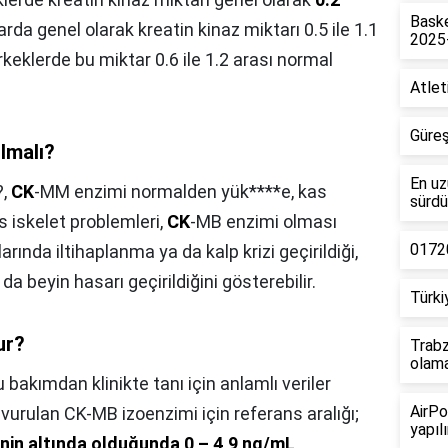
Baske
arda genel olarak kreatin kinaz miktarı 0.5 ile 1.1
2025
rkeklerde bu miktar 0.6 ile 1.2 arası normal
Atlet
Güreş
lmalı?
En uz
?,
CK
-MM enzimi normalden yük****e, kas
sürdü
as iskelet problemleri,
CK
-MB enzimi olması
01720
arında iltihaplanma ya da kalp krizi geçirildiği,
 da beyin hasarı geçirildiğini gösterebilir.
Türki
ur?
Trabz
olam
 bakımdan klinikte tanı için anlamlı veriler
AirPo
urulan CK-MB izoenzimi için referans aralığı;
yapılı
'nin altında olduğunda 0 – 4,9 ng/mL