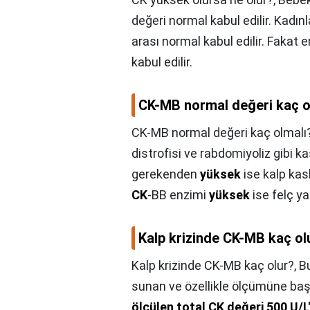
değeri normal kabul edilir. Kadınl
arası normal kabul edilir. Fakat e
kabul edilir.
CK-MB normal değeri kaç o
CK-MB normal değeri kaç olmalı
distrofisi ve rabdomiyoliz gibi k
gerekenden
yüksek
ise kalp kasl
CK
-BB enzimi
yüksek
ise felç ya
Kalp krizinde CK-MB kaç ol
Kalp krizinde CK-MB kaç olur?,
Bu
sunan ve özellikle ölçümüne başv
ölçülen total CK değeri 500 U/L