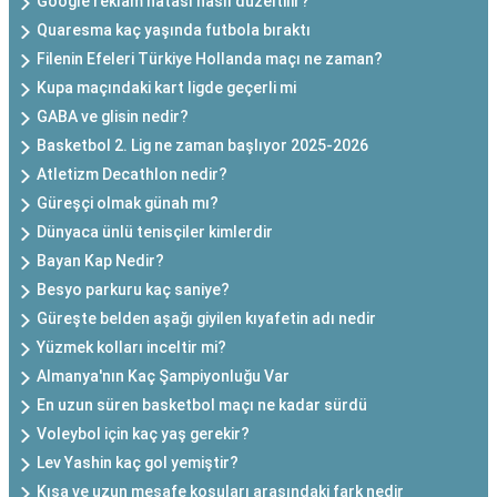
Google reklam hatası nasıl düzeltilir?
Quaresma kaç yaşında futbola bıraktı
Filenin Efeleri Türkiye Hollanda maçı ne zaman?
Kupa maçındaki kart ligde geçerli mi
GABA ve glisin nedir?
Basketbol 2. Lig ne zaman başlıyor 2025-2026
Atletizm Decathlon nedir?
Güreşçi olmak günah mı?
Dünyaca ünlü tenisçiler kimlerdir
Bayan Kap Nedir?
Besyo parkuru kaç saniye?
Güreşte belden aşağı giyilen kıyafetin adı nedir
Yüzmek kolları inceltir mi?
Almanya'nın Kaç Şampiyonluğu Var
En uzun süren basketbol maçı ne kadar sürdü
Voleybol için kaç yaş gerekir?
Lev Yashin kaç gol yemiştir?
Kısa ve uzun mesafe koşuları arasındaki fark nedir