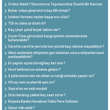
Ordino Nedir? Ekonomi ve Taşımacılıkta Önemli Bir Kavram
Buhar odası jeneratörü kaç kW olmalı?
Islahat fermanı neden başarısız oldu?
TDI mı daha iyi dizel mi?
Kaç çeşit çatal bıçak takımı var?
Cover Flow görünümü hangi işletim sistemlerinde
kullanılabilir?
Caretta caretta yavrularının yüzde kaçı denize ulaşabiliyor?
Alkol nedeniyle ehliyetimi geri aldıktan sonra ehliyetimi nasıl
yenileyebilirim?
Ev yapımı açma böreği kaç kat olur?
Host kelimesi ne anlama geliyor?
2 yıllık üniversite tercihleri ortaöğretimden yapılır mı?
Vitray cam ve plastik aynı mı?
Supra'nın en eski modeli
Ürün katalog çekimi kaç saat sürer?
Rüyada Banka Hesabına Yüklü Para Gelmesi
Gavur tdk nedir?