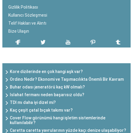
Gizlilik Politikası
Kullanıcı Sözleşmesi
Telif Hakları ve Alıntı
Bize Ulaşın
SON EKLENEN YAZILAR
Kore dizilerinde en çok hangi aşk var?
Ordino Nedir? Ekonomi ve Taşımacılıkta Önemli Bir Kavram
Buhar odası jeneratörü kaç kW olmalı?
Islahat fermanı neden başarısız oldu?
TDI mı daha iyi dizel mi?
Kaç çeşit çatal bıçak takımı var?
Cover Flow görünümü hangi işletim sistemlerinde
kullanılabilir?
Caretta caretta yavrularının yüzde kaçı denize ulaşabiliyor?