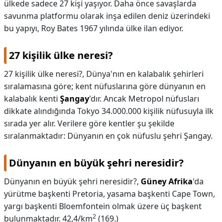
ülkede sadece 27 kişi yaşıyor. Daha önce savaşlarda
savunma platformu olarak inşa edilen deniz üzerindeki
bu yapıyı, Roy Bates 1967 yılında ülke ilan ediyor.
27 kişilik ülke neresi?
27 kişilik ülke neresi?,
Dünya'nın en kalabalık şehirleri
sıralamasına göre; kent nüfuslarına göre dünyanın en
kalabalık kenti
Şangay
'dır. Ancak Metropol nüfusları
dikkate alındığında Tokyo 34.000.000 kişilik nüfusuyla ilk
sırada yer alır. Verilere göre kentler şu şekilde
sıralanmaktadır: Dünyanın en çok nüfuslu şehri Şangay.
Dünyanın en büyük şehri neresidir?
Dünyanın en büyük şehri neresidir?,
Güney Afrika
'da
yürütme başkenti Pretoria, yasama başkenti Cape Town,
yargı başkenti Bloemfontein olmak üzere üç başkent
2
bulunmaktadır. 42,4/km
(169.)