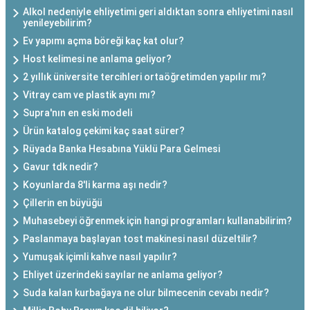
Alkol nedeniyle ehliyetimi geri aldıktan sonra ehliyetimi nasıl
yenileyebilirim?
Ev yapımı açma böreği kaç kat olur?
Host kelimesi ne anlama geliyor?
2 yıllık üniversite tercihleri ortaöğretimden yapılır mı?
Vitray cam ve plastik aynı mı?
Supra'nın en eski modeli
Ürün katalog çekimi kaç saat sürer?
Rüyada Banka Hesabına Yüklü Para Gelmesi
Gavur tdk nedir?
Koyunlarda 8'li karma aşı nedir?
Çillerin en büyüğü
Muhasebeyi öğrenmek için hangi programları kullanabilirim?
Paslanmaya başlayan tost makinesi nasıl düzeltilir?
Yumuşak içimli kahve nasıl yapılır?
Ehliyet üzerindeki sayılar ne anlama geliyor?
Suda kalan kurbağaya ne olur bilmecenin cevabı nedir?