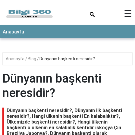
×
☰
ANASAYFA
Anasayfa
Anasayfa
Blog
Dünyanın başkenti neresidir?
Dünyanın başkenti
neresidir?
Dünyanın başkenti neresidir?, Dünyanın ilk başkenti
neresidir?, Hangi ülkenin başkenti En kalabalıktır?,
Ülkemizde başkenti neresidir?, Hangi ülkenin
başkenti o ülkenin en kalabalık kentidir iskoçya Çin
Brezilya Japonya?, Dünyanın başkenti olarak