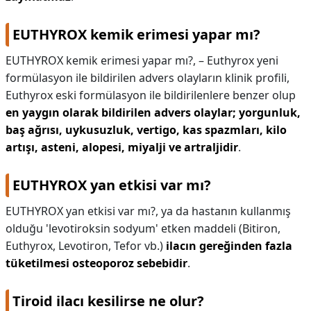
EUTHYROX kemik erimesi yapar mı?
EUTHYROX kemik erimesi yapar mı?,
– Euthyrox yeni
formülasyon ile bildirilen advers olayların klinik profili,
Euthyrox eski formülasyon ile bildirilenlere benzer olup
en yaygın olarak bildirilen advers olaylar;
yorgunluk,
baş ağrısı, uykusuzluk, vertigo, kas spazmları, kilo
artışı, asteni, alopesi, miyalji ve artraljidir
.
EUTHYROX yan etkisi var mı?
EUTHYROX yan etkisi var mı?,
ya da hastanın kullanmış
olduğu 'levotiroksin sodyum' etken maddeli (Bitiron,
Euthyrox, Levotiron, Tefor vb.)
ilacın gereğinden fazla
tüketilmesi osteoporoz sebebidir
.
Tiroid ilacı kesilirse ne olur?