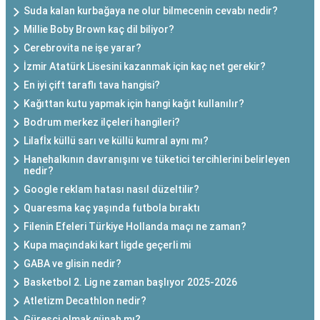
Suda kalan kurbağaya ne olur bilmecenin cevabı nedir?
Millie Boby Brown kaç dil biliyor?
Cerebrovita ne işe yarar?
İzmir Atatürk Lisesini kazanmak için kaç net gerekir?
En iyi çift taraflı tava hangisi?
Kağıttan kutu yapmak için hangi kağıt kullanılır?
Bodrum merkez ilçeleri hangileri?
Lilafİx küllü sarı ve küllü kumral aynı mı?
Hanehalkının davranışını ve tüketici tercihlerini belirleyen
nedir?
Google reklam hatası nasıl düzeltilir?
Quaresma kaç yaşında futbola bıraktı
Filenin Efeleri Türkiye Hollanda maçı ne zaman?
Kupa maçındaki kart ligde geçerli mi
GABA ve glisin nedir?
Basketbol 2. Lig ne zaman başlıyor 2025-2026
Atletizm Decathlon nedir?
Güreşçi olmak günah mı?