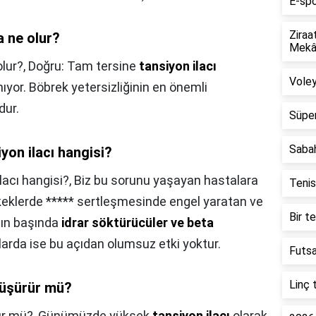
E-spo
Ziraa
a ne olur?
Mekân
olur?,
Doğru: Tam tersine
tansiyon ilacı
Voley
ıyor. Böbrek yetersizliğinin en önemli
dur.
Süper
Saba
yon ilacı hangisi?
lacı hangisi?,
Biz bu sorunu yaşayan hastalara
Tenis
Erkeklerde ***** sertleşmesinde engel yaratan ve
Bir t
ının başında
idrar söktürücüler ve beta
larda ise bu açıdan olumsuz etki yoktur.
Futsa
Linç 
 düşürür mü?
ür mü?,
Günümüzde yüksek
tansiyon ilacı
olarak