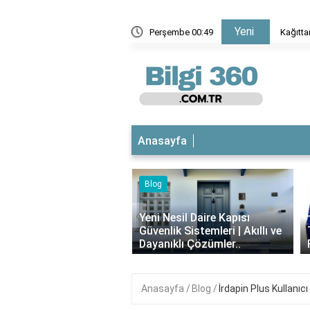
Yeni
 kutu yapmak için hangi kağıt kullanılır?
Perşembe 00:49
Anasayfa
Blog
iyotikli Krem Açık
‹
a Sürülür mü?
Yeni Nesil Daire Kapısı
ımı, Faydaları ve
Güvenlik Sistemleri | Akıllı ve
i..
Dayanıklı Çözümler..
Anasayfa
Blog
İrdapin Plus Kullanıc