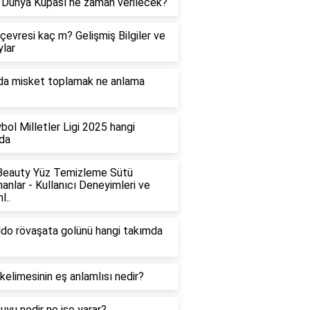
Dünya Kupası ne zaman verilecek?
çevresi kaç m? Gelişmiş Bilgiler ve
lar
da misket toplamak ne anlama
bol Milletler Ligi 2025 hangi
da
Beauty Yüz Temizleme Sütü
nanlar - Kullanıcı Deneyimleri ve
l..
do rövaşata golünü hangi takımda
 kelimesinin eş anlamlısı nedir?
suyu nedir ne işe yarar?