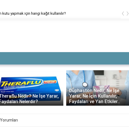
‹
Bodrum merkez ilçeleri hangileri?
Duphaston Nedir, Ne İşe
Theraflu Nedir? Ne İşe Yarar,
Yarar, Ne İçin Kullanılır,
Faydaları Nelerdir?
Faydaları ve Yan Etkiler..
ı Yorumları