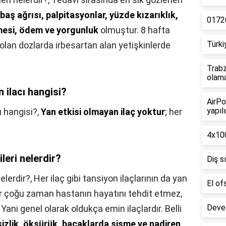
 baş ağrısı, palpitasyonlar, yüzde kızarıklık,
01720
şmesi, ödem ve yorgunluk
olmuştur. 8 hafta
Türki
lan dozlarda irbesartan alan yetişkinlerde
Trabz
olam
 ilacı hangisi?
AirPo
yapılı
ı hangisi?,
Yan etkisi olmayan ilaç yoktur
; her
4x100
ileri nelerdir?
Diş s
nelerdir?,
Her ilaç gibi tansiyon ilaçlarının da yan
El of
ler çoğu zaman hastanın hayatını tehdit etmez,
Deve 
r. Yani genel olarak oldukça emin ilaçlardır. Belli
lsizlik, öksürük, bacaklarda şişme ve nadiren