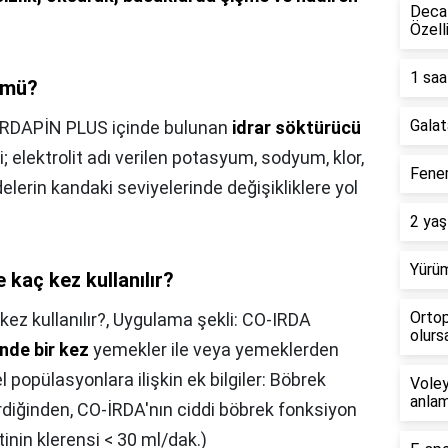
Decat
Özell
1 saa
r mü?
Galat
İRDAPİN PLUS içinde bulunan
idrar söktürücü
; elektrolit adı verilen potasyum, sodyum, klor,
Fener
erin kandaki seviyelerinde değişikliklere yol
2 yaş
Yürüm
 kaç kez kullanılır?
Ortop
ez kullanılır?,
Uygulama şekli: CO-IRDA
olursa
nde bir kez
yemekler ile veya yemeklerden
el popülasyonlara ilişkin ek bilgiler: Böbrek
Voley
anlam
erdiğinden, CO-İRDA'nın ciddi böbrek fonksiyon
inin klerensi < 30 ml/dak.)