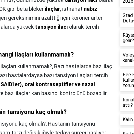
2026 
OK gibi beta bloker
ilaçlar
, istirahat
nabız
Stad 
ijen gereksinimini azalttığı için koroner arter
Detay
stalarda yüksek
tansiyon ilacı
olarak tercih
Rüya
gelir?
angi ilaçları kullanmamalı?
Voley
kanal
ilaçları kullanmamalı?,
Bazı hastalarda bazı ilaç
Bee 
 Bazı hastalardaysa bazı tansiyon ilaçları tercih
Kulla
NSAID'ler), oral kontraseptifler ve nazal
Yorum
 bazı ilaçlar kan basıncı kontrolünü bozabilir.
Ronal
attı?
inin tansiyonu kaç olmalı?
Kalın
ansiyonu kaç olmalı?,
Hastanın tansiyonu
şam tarzı değişikliğiyle tedavi süreci başlıyor.
Kral 