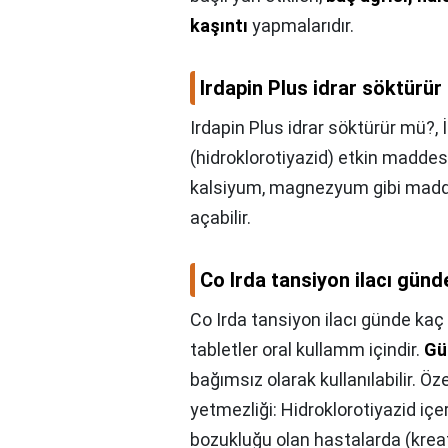
kaşıntı
yapmalarıdır.
Irdapin Plus idrar söktürü
Irdapin Plus idrar söktürür mü?,
(hidroklorotiyazid) etkin maddesi
kalsiyum, magnezyum gibi maddel
açabilir.
Co Irda tansiyon ilacı günde
Co Irda tansiyon ilacı günde kaç k
tabletler oral kullamm içindir.
Gü
bağımsız olarak kullanılabilir. Öz
yetmezliği: Hidroklorotiyazid iç
bozukluğu olan hastalarda (kreat