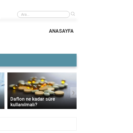
›
Bodrum merkez ilçeleri hangileri?
ANASAYFA
›
Daflon ne kadar süre
3 Aylık Bebek Günde K
kullanılmalı?
Mama Yer?