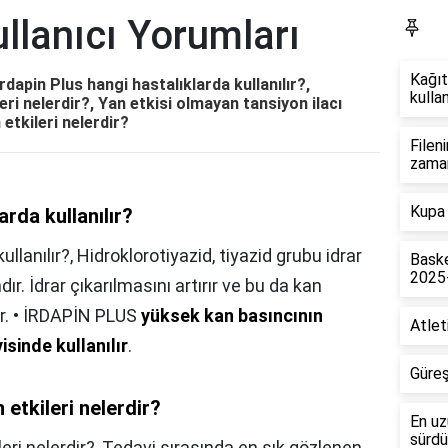
ullanıcı Yorumları
Bl
Kağıt
Irdapin Plus hangi hastalıklarda kullanılır?,
kullan
leri nelerdir?, Yan etkisi olmayan tansiyon ilacı
 etkileri nelerdir?
Filen
zama
Kupa 
arda kullanılır?
ullanılır?,
Hidroklorotiyazid, tiyazid grubu idrar
Baske
2025
ır. İdrar çıkarılmasını artırır ve bu da kan
r. • İRDAPİN PLUS
yüksek kan basıncının
Atlet
sinde kullanılır
.
Güreş
 etkileri nelerdir?
En uz
sürdü
eri nelerdir?,
Tedavi sırasında en sık gözlenen