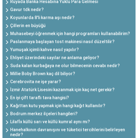
Rüyada Banka Hesabına Yüklü Para Gelmesi
Gavur tdk nedir?
Koyunlarda 8'li karma aşı nedir?
Çillerin en büyüğü
Muhasebeyi öğrenmek için hangi programları kullanabilirim?
Paslanmaya başlayan tost makinesi nasıl düzeltilir?
Yumuşak içimli kahve nasıl yapılır?
Ehliyet üzerindeki sayılar ne anlama geliyor?
Suda kalan kurbağaya ne olur bilmecenin cevabı nedir?
Millie Boby Brown kaç dil biliyor?
Cerebrovita ne işe yarar?
İzmir Atatürk Lisesini kazanmak için kaç net gerekir?
En iyi çift taraflı tava hangisi?
Kağıttan kutu yapmak için hangi kağıt kullanılır?
Bodrum merkez ilçeleri hangileri?
Lilafİx küllü sarı ve küllü kumral aynı mı?
Hanehalkının davranışını ve tüketici tercihlerini belirleyen
nedir?