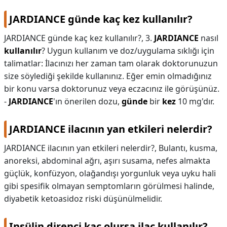
JARDIANCE günde kaç kez kullanılır?
JARDIANCE günde kaç kez kullanılır?,
3.
JARDIANCE
nasıl
kullanılır
? Uygun kullanım ve doz/uygulama sıklığı için
talimatlar: İlacınızı her zaman tam olarak doktorunuzun
size söylediği şekilde kullanınız. Eğer emin olmadığınız
bir konu varsa doktorunuz veya eczacınız ile görüşünüz.
-
JARDIANCE
'ın önerilen dozu,
günde
bir
kez
10 mg'dır.
JARDIANCE ilacının yan etkileri nelerdir?
JARDIANCE ilacının yan etkileri nelerdir?,
Bulantı, kusma,
anoreksi, abdominal ağrı, aşırı susama, nefes almakta
güçlük, konfüzyon, olağandışı yorgunluk veya uyku hali
gibi spesifik olmayan semptomların görülmesi halinde,
diyabetik ketoasidoz riski düşünülmelidir.
Insülin direnci kaç olursa ilaç kullanılır?