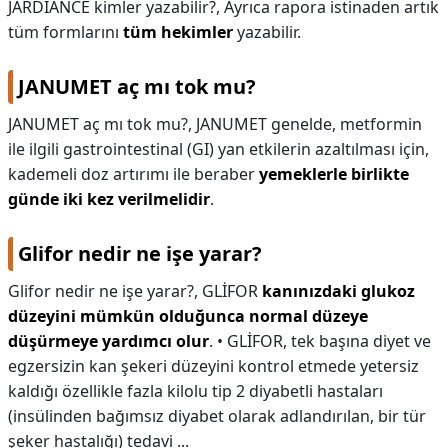
JARDIANCE kimler yazabilir?,
Ayrıca rapora istinaden artık
tüm formlarını
tüm hekimler
yazabilir.
JANUMET aç mı tok mu?
JANUMET aç mı tok mu?,
JANUMET genelde, metformin
ile ilgili gastrointestinal (GI) yan etkilerin azaltılması için,
kademeli doz artırımı ile beraber
yemeklerle birlikte
günde iki kez verilmelidir
.
Glifor nedir ne işe yarar?
Glifor nedir ne işe yarar?,
GLİFOR
kanınızdaki glukoz
düzeyini mümkün olduğunca normal düzeye
düşürmeye yardımcı olur
. • GLİFOR, tek başına diyet ve
egzersizin kan şekeri düzeyini kontrol etmede yetersiz
kaldığı özellikle fazla kilolu tip 2 diyabetli hastaları
(insülinden bağımsız diyabet olarak adlandırılan, bir tür
şeker hastalığı) tedavi ...