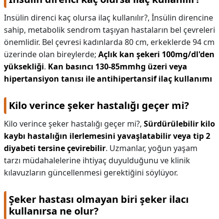
Insülin direnci kaç olursa ilaç kullanılır?,
İnsülin direncine
sahip, metabolik sendrom taşıyan hastaların bel çevreleri
önemlidir. Bel çevresi kadınlarda 80 cm, erkeklerde 94 cm
üzerinde olan bireylerde;
Açlık kan şekeri 100mg/dl'den
yüksekliği
.
Kan basıncı 130-85mmhg üzeri veya
hipertansiyon tanısı ile antihipertansif ilaç kullanımı
Kilo verince şeker hastalığı geçer mi?
Kilo verince şeker hastalığı geçer mi?,
Sürdürülebilir kilo
kaybı hastalığın ilerlemesini yavaşlatabilir veya tip 2
diyabeti tersine çevirebilir
. Uzmanlar, yoğun yaşam
tarzı müdahalelerine ihtiyaç duyulduğunu ve klinik
kılavuzların güncellenmesi gerektiğini söylüyor.
Şeker hastası olmayan biri şeker ilacı
kullanırsa ne olur?