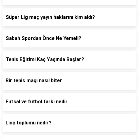
Süper Lig maç yayın haklarını kim aldı?
Sabah Spordan Önce Ne Yemeli?
Tenis Eğitimi Kaç Yaşında Başlar?
Bir tenis maçı nasıl biter
Futsal ve futbol farkı nedir
Linç toplumu nedir?