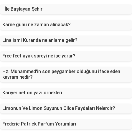
I İle Başlayan Şehir
Karne günü ne zaman alınacak?
Lina ismi Kuranda ne anlama gelir?
Free feet ayak spreyi ne işe yarar?
Hz. Muhammed'in son peygamber olduğunu ifade eden
kavram nedir?
Kariyer net ön yazı örnekleri
Limonun Ve Limon Suyunun Cilde Faydaları Nelerdir?
Frederic Patrick Parfüm Yorumları