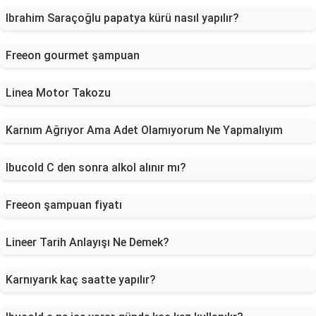
Ibrahim Saraçoğlu papatya kürü nasıl yapılır?
Freeon gourmet şampuan
Linea Motor Takozu
Karnım Ağrıyor Ama Adet Olamıyorum Ne Yapmalıyım
Ibucold C den sonra alkol alınır mı?
Freeon şampuan fiyatı
Lineer Tarih Anlayışı Ne Demek?
Karnıyarık kaç saatte yapılır?