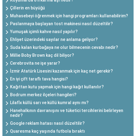
Koyunlarda 8'li karma aşı nedir?
Çillerin en büyüğü
Muhasebeyi öğrenmek için hangi programları kullanabilirim?
Paslanmaya başlayan tost makinesi nasıl düzeltilir?
Yumuşak içimli kahve nasıl yapılır?
Ehliyet üzerindeki sayılar ne anlama geliyor?
Suda kalan kurbağaya ne olur bilmecenin cevabı nedir?
Millie Boby Brown kaç dil biliyor?
Cerebrovita ne işe yarar?
İzmir Atatürk Lisesini kazanmak için kaç net gerekir?
En iyi çift taraflı tava hangisi?
Kağıttan kutu yapmak için hangi kağıt kullanılır?
Bodrum merkez ilçeleri hangileri?
Lilafİx küllü sarı ve küllü kumral aynı mı?
Hanehalkının davranışını ve tüketici tercihlerini belirleyen
nedir?
Google reklam hatası nasıl düzeltilir?
Quaresma kaç yaşında futbola bıraktı