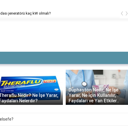
‹
dası jeneratörü kaç kW olmalı?
Duphaston Nedir, Ne İşe
Yarar, Ne İçin Kullanılır,
Daflon ne kadar süre
Faydaları ve Yan Etkiler..
kullanılmalı?
Felsefe?