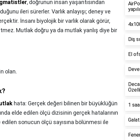
gmatistler
, doğrunun insan yaşantısından
AirPo
yapılı
uğunu ileri sürerler. Varlık anlayışı; deney ve
ektir. İnsanı biyolojik bir varlık olarak görür,
4x100
etmez. Mutlak doğru ya da mutlak yanlış diye bir
Diş s
El of
Deve 
n olan.
Decat
Özell
k?
utlak
hata: Gerçek değeri bilinen bir büyüklüğün
1 saa
da elde edilen ölçü dizisinin gerçek hatalarının
Galat
e edilen sonucun ölçü sayısına bölünmesi ile
Fener