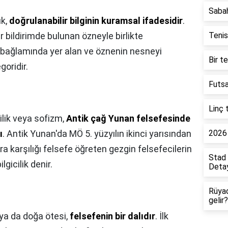
Saba
uk,
doğrulanabilir bilginin kuramsal ifadesidir
.
 bildirimde bulunan özneyle birlikte
Tenis
 bağlamında yer alan ve öznenin nesneyi
Bir t
egoridir.
Futsa
Linç 
cilik veya sofizm,
Antik çağ Yunan felsefesinde
ı
. Antik Yunan'da MÖ 5. yüzyılın ikinci yarısından
2026 
ra karşılığı felsefe öğreten gezgin felsefecilerin
Stad 
lgicilik denir.
Detay
Rüya
gelir?
ya da doğa ötesi,
felsefenin bir dalıdır
. İlk