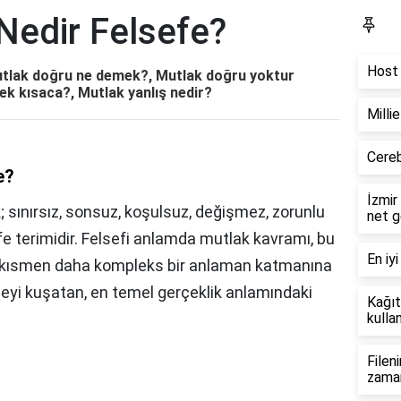
Nedir Felsefe?
Bl
Host 
utlak doğru ne demek?, Mutlak doğru yoktur
ek kısaca?, Mutlak yanlış nedir?
Milli
Cereb
e?
İzmir
 sınırsız, sonsuz, koşulsuz, değişmez, zorunlu
net g
fe terimidir. Felsefi anlamda mutlak kavramı, bu
En iyi
at kısmen daha kompleks bir anlaman katmanına
 şeyi kuşatan, en temel gerçeklik anlamındaki
Kağıt
kullan
Filen
zama