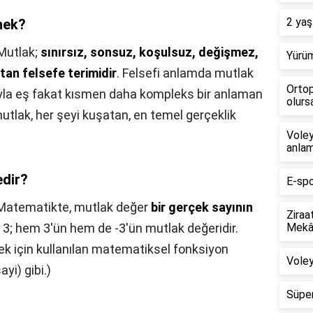
2 yaş
nek?
Mutlak;
sınırsız, sonsuz, koşulsuz, değişmez,
Yürüm
tan felsefe terimidir
. Felsefi anlamda mutlak
Ortop
ıyla eş fakat kısmen daha kompleks bir anlaman
olursa
utlak, her şeyi kuşatan, en temel gerçeklik
Voley
anlam
edir?
E-spo
Matematikte, mutlak değer
bir gerçek sayının
Ziraa
, 3; hem 3'ün hem de -3'ün mutlak değeridir.
Mekân
mek için kullanılan matematiksel fonksiyon
Voley
ayi) gibi.)
Süper