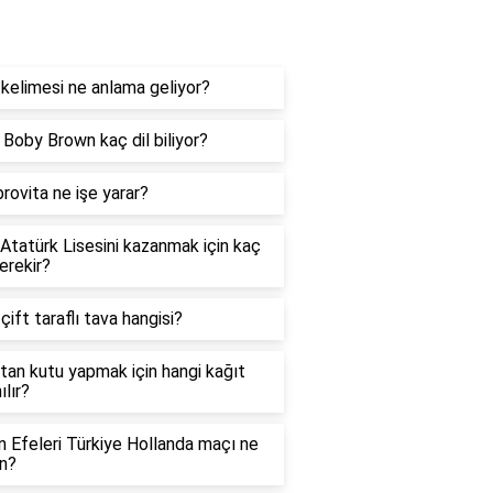
og
kelimesi ne anlama geliyor?
e Boby Brown kaç dil biliyor?
rovita ne işe yarar?
 Atatürk Lisesini kazanmak için kaç
erekir?
 çift taraflı tava hangisi?
tan kutu yapmak için hangi kağıt
ılır?
in Efeleri Türkiye Hollanda maçı ne
n?