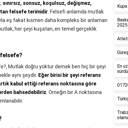
;
sınırsız, sonsuz, koşulsuz, değişmez,
Kupa 
tan felsefe terimidir
. Felsefi anlamda mutlak
ıyla eş fakat kısmen daha kompleks bir anlaman
Baske
2025
utlak, her şeyi kuşatan, en temel gerçeklik
Atlet
Güreş
 felsefe?
fe?,
Mutlak doğru yoktur demek ben hiç bir şeyi
En uz
sürdü
ekle aynı şeydir.
Eğer birisi bir şeyi referans
rtık kabul ettiği referans noktasına göre
01720
erden bahsedebiliriz
. Örneğin bir A noktasına
Türki
mlanabilir.
Trabz
olam
?