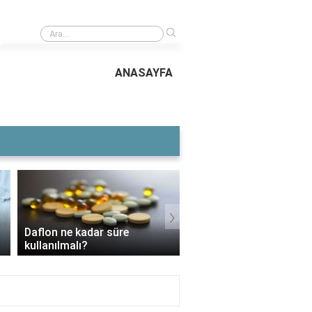
›
Buhar odası jeneratörü kaç kW olmalı?
ANASAYFA
›
Voltaren Ne İşe Yarar?
3 Aylık Bebek Günde Kaç CC
İçin Kullanılır, Faydaları
Mama Yer?
Yan Etkileri