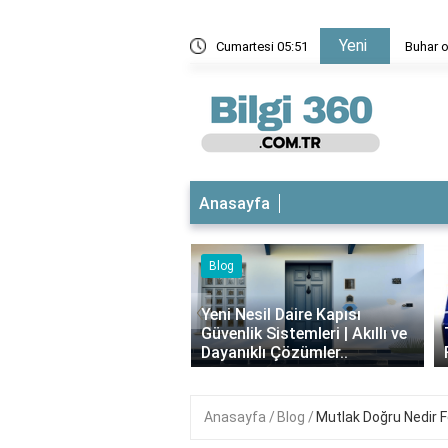
Yeni
nomi ve Taşımacılıkta Önemli Bir Kavram
Cumartesi 05:51
Buhar o
Anasayfa
‹
esil Daire Kapısı
ik Sistemleri | Akıllı ve
Theraflu Nedir? Ne İşe Yarar,
ıklı Çözümler..
Faydaları Nelerdir?
Anasayfa
Blog
Mutlak Doğru Nedir 