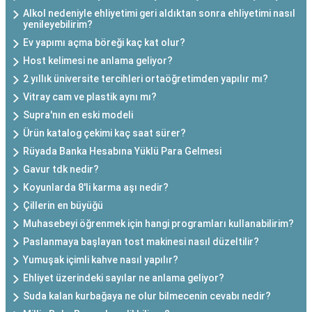
Alkol nedeniyle ehliyetimi geri aldıktan sonra ehliyetimi nasıl
yenileyebilirim?
Ev yapımı açma böreği kaç kat olur?
Host kelimesi ne anlama geliyor?
2 yıllık üniversite tercihleri ortaöğretimden yapılır mı?
Vitray cam ve plastik aynı mı?
Supra'nın en eski modeli
Ürün katalog çekimi kaç saat sürer?
Rüyada Banka Hesabına Yüklü Para Gelmesi
Gavur tdk nedir?
Koyunlarda 8'li karma aşı nedir?
Çillerin en büyüğü
Muhasebeyi öğrenmek için hangi programları kullanabilirim?
Paslanmaya başlayan tost makinesi nasıl düzeltilir?
Yumuşak içimli kahve nasıl yapılır?
Ehliyet üzerindeki sayılar ne anlama geliyor?
Suda kalan kurbağaya ne olur bilmecenin cevabı nedir?