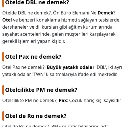
Otelde DBL ne demek?
Otelde DBL ne demek?,
Ön Büro Elemanı Ne
Demek
?
Otel
ve benzeri konaklama hizmeti sağlayan tesislerde,
dershaneler ve dil kursları gibi eğitim kurumlarında,
seyahat acentelerinde, gelen müşterileri karşılayarak
gerekli işlemleri yapan kişidir.
Otel Pax ne demek?
Otel Pax ne demek?,
Büyük yataklı odalar
'DBL', iki ayrı
yataklı odalar 'TWN' kısaltmalarıyla ifade edilmektedir.
Otelcilikte PM ne demek?
Otelcilikte PM ne demek?,
Pax
: Çocuk hariç kişi sayısıdır.
Otel de Ro ne demek?
Otel de Ro ne demek?,
PMS misafir bilgilerini, oda