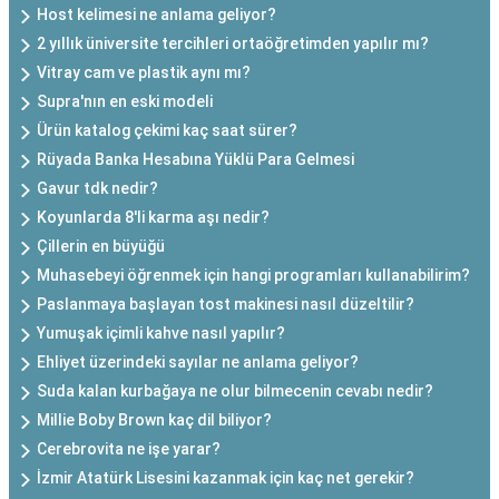
Host kelimesi ne anlama geliyor?
2 yıllık üniversite tercihleri ortaöğretimden yapılır mı?
Vitray cam ve plastik aynı mı?
Supra'nın en eski modeli
Ürün katalog çekimi kaç saat sürer?
Rüyada Banka Hesabına Yüklü Para Gelmesi
Gavur tdk nedir?
Koyunlarda 8'li karma aşı nedir?
Çillerin en büyüğü
Muhasebeyi öğrenmek için hangi programları kullanabilirim?
Paslanmaya başlayan tost makinesi nasıl düzeltilir?
Yumuşak içimli kahve nasıl yapılır?
Ehliyet üzerindeki sayılar ne anlama geliyor?
Suda kalan kurbağaya ne olur bilmecenin cevabı nedir?
Millie Boby Brown kaç dil biliyor?
Cerebrovita ne işe yarar?
İzmir Atatürk Lisesini kazanmak için kaç net gerekir?