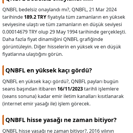
QNBFL bedelsiz onaylandı mı?,
QNBFL, 21 Mar 2024
tarihinde
189.2 TRY
fiyatıyla tüm zamanların en yüksek
seviyesine ulaştı ve tüm zamanların en düşük seviyesi
0.00014679 TRY olup 29 May 1994 tarihinde gerçekleşti.
Daha fazla fiyat dinamiğini QNBFL grafiğinde
görüntüleyin. Diğer hisselerin en yüksek ve en düşük
fiyatlarına ulaştığını görün.
QNBFL en yüksek kaçı gördü?
QNBFL en yüksek kaçı gördü?,
QNBFL payları bugün
seans başından itibaren
16/11/2023
tarihli işlemlere
(seans sonuna) kadar emir iletim kanalları kısıtlanarak
(internet emir yasağı ile) işlem görecek.
QNBFL hisse yasağı ne zaman bitiyor?
QNBFL hisse yasağı ne zaman bitiyor?,
2016 yılının