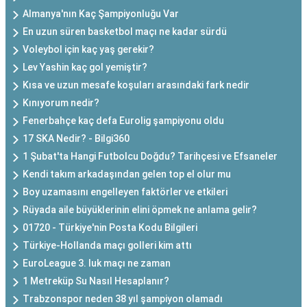
Almanya'nın Kaç Şampiyonluğu Var
En uzun süren basketbol maçı ne kadar sürdü
Voleybol için kaç yaş gerekir?
Lev Yashin kaç gol yemiştir?
Kısa ve uzun mesafe koşuları arasındaki fark nedir
Kınıyorum nedir?
Fenerbahçe kaç defa Eurolig şampiyonu oldu
17 SKA Nedir? - Bilgi360
1 Şubat'ta Hangi Futbolcu Doğdu? Tarihçesi ve Efsaneler
Kendi takım arkadaşından gelen top el olur mu
Boy uzamasını engelleyen faktörler ve etkileri
Rüyada aile büyüklerinin elini öpmek ne anlama gelir?
01720 - Türkiye'nin Posta Kodu Bilgileri
Türkiye-Hollanda maçı golleri kim attı
EuroLeague 3. luk maçı ne zaman
1 Metreküp Su Nasıl Hesaplanır?
Trabzonspor neden 38 yıl şampiyon olamadı