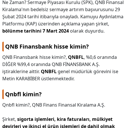
Ne Zaman? Sermaye Piyasası Kurulu (SPK), QNB Finansal
Kiralama'nın bedelsiz sermaye artırım başvurusunu 29
Şubat 2024 tarihi itibarıyla onayladı. Kamuyu Aydınlatma
Platformu (KAP) üzerinden açıklama yapan şirket,
bölünme tarihini 7 Mart 2024
olarak duyurdu.
QNB Finansbank hisse kimin?
QNB Finansbank hisse kimin?,
QNBFL
, %0,6 oranında
DİĞER %99,4 oranında QNB FİNANSBANK A.Ş.
iştiraklerine aittir.
QNBFL
genel müdürlük görevini ise
Metin KARABİBER üstlenmektedir.
Qnbfl kimin?
Qnbfl kimin?,
QNB Finans Finansal Kiralama A.Ş.
Şirket,
sigorta işlemleri, kira faturaları, mülkiyet
devirleri ve ikinci el ürün işlemleri de dahil olmak