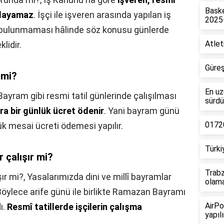
Baske
orlayamaz
. İşçi ile işveren arasında yapılan iş
2025
 bulunmaması hâlinde söz konusu günlerde
Atlet
lidir.
Güreş
 mi?
En uz
Bayram gibi resmi tatil günlerinde çalışılması
sürdü
ra bir günlük ücret ödenir
. Yani bayram günü
01720
lük mesai ücreti ödemesi yapılır.
Türki
 çalışır mi?
Trabz
şır mi?,
Yasalarımızda dini ve millî bayramlar
olam
. Böylece arife günü ile birlikte Ramazan Bayramı
AirPo
ı.
Resmî tatillerde işçilerin çalışma
yapılı