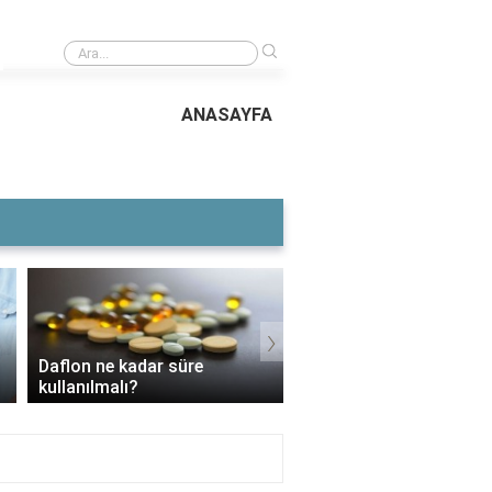
›
Gavur tdk nedir?
ANASAYFA
›
Voltaren Ne İşe Yarar
3 Aylık Bebek Günde Kaç CC
İçin Kullanılır, Faydala
Mama Yer?
Yan Etkileri