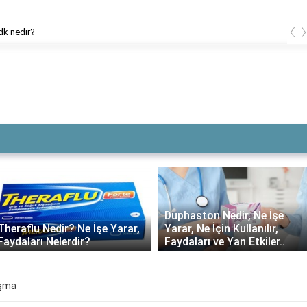
‹
dk nedir?
Duphaston Nedir, Ne İşe
Yarar, Ne İçin Kullanılır,
Daflon ne kadar süre
Faydaları ve Yan Etkiler..
kullanılmalı?
ışma