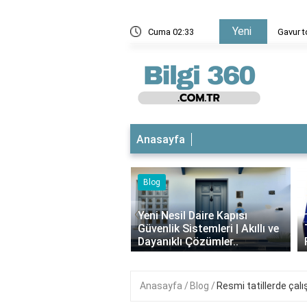
Yeni
abına Yüklü Para Gelmesi
Cuma 02:33
Gavur t
Anasayfa
g
‹
 Nesil Daire Kapısı
nlik Sistemleri | Akıllı ve
Theraflu Nedir? Ne İşe Yarar,
nıklı Çözümler..
Faydaları Nelerdir?
Anasayfa
Blog
Resmi tatillerde çal