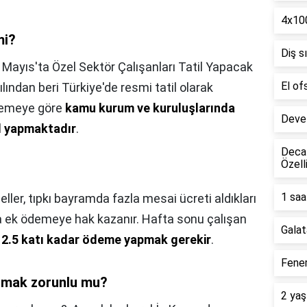
4x100
mi?
Diş s
 Mayıs'ta Özel Sektör Çalışanları Tatil Yapacak
El of
lından beri Türkiye'de resmi tatil olarak
nlemeye göre
kamu kurum ve kuruluşlarında
Deve 
il yapmaktadır
.
Decat
Özell
1 saa
ller, tıpkı bayramda fazla mesai ücreti aldıkları
da ek ödemeye hak kazanır. Hafta sonu çalışan
Galat
n 2.5 katı kadar ödeme yapmak gerekir
.
Fener
ismak zorunlu mu?
2 yaş