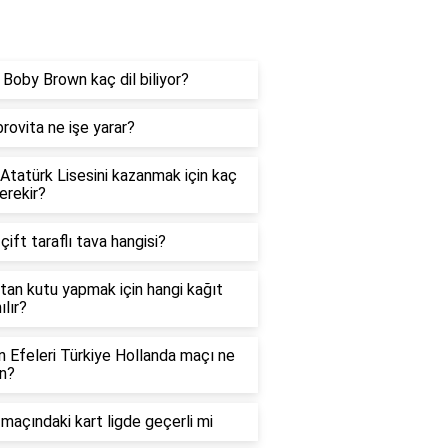
og
e Boby Brown kaç dil biliyor?
rovita ne işe yarar?
 Atatürk Lisesini kazanmak için kaç
erekir?
 çift taraflı tava hangisi?
tan kutu yapmak için hangi kağıt
ılır?
in Efeleri Türkiye Hollanda maçı ne
n?
maçındaki kart ligde geçerli mi