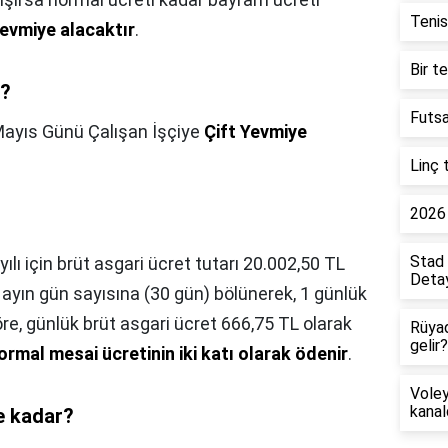
Tenis
yevmiye alacaktır
.
Bir t
ı?
Futsa
Mayıs Günü Çalışan İşçiye
Çift Yevmiye
Linç 
2026 
Stad 
yılı için brüt asgari ücret tutarı 20.002,50 TL
Detay
ir ayın gün sayısına (30 gün) bölünerek, 1 günlük
re, günlük brüt asgari ücret 666,75 TL olarak
Rüya
gelir?
ormal mesai ücretinin iki katı olarak ödenir
.
Voley
kanal
e kadar?