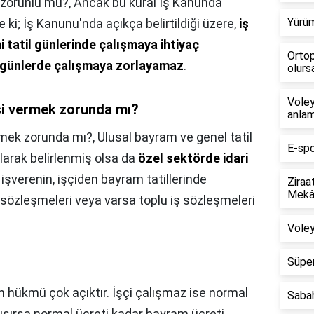
 zorunlu mu?,
Ancak bu kural İş Kanunda
Yürüm
 ki; İş Kanunu'nda açıkça belirtildiği üzere,
iş
 tatil günlerinde çalışmaya ihtiyaç
Ortop
bu günlerde çalışmaya zorlayamaz
.
olursa
Voley
i vermek zorunda mı?
anlam
rmek zorunda mı?,
Ulusal bayram ve genel tatil
E-spo
 olarak belirlenmiş olsa da
özel sektörde idari
 işverenin, işçiden bayram tatillerinde
Ziraa
Mekân
ş sözleşmeleri veya varsa toplu iş sözleşmeleri
Voley
Süper
 hükmü çok açıktır. İşçi çalışmaz ise normal
Saba
ışırsa normal ücreti kadar bayram ücreti