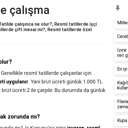
de çalışma
Bl
Milli
atilde çalışınca ne olur?, Resmî tatillerde işçi
llerde çift mesai mi?, Resmî tatillerde özel
Cereb
İzmir
net g
olur?
En iyi
,
Genellikle resmî tatillerde çalışanlar için
ti uygulanır
. Yani brüt ücreti günlük 1.000 TL
Kağıt
kullan
e brüt ücreti 2 ile çarpılır. Bu durumda da günlük
Filen
zama
şmak zorunda mı?
Kupa 
orunda mı?,
İş Kanunu'na göre
işveren, resmî