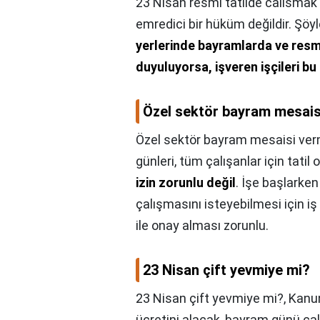
23 Nisan resmi tatilde calismak
emredici bir hüküm değildir. Şöyle
yerlerinde bayramlarda ve resmi
duyuluyorsa, işveren işçileri 
Özel sektör bayram mesais
Özel sektör bayram mesaisi ve
günleri, tüm çalışanlar için tatil
izin zorunlu değil
. İşe başlarken
çalışmasını isteyebilmesi için i
ile onay alması zorunlu.
23 Nisan çift yevmiye mi?
23 Nisan çift yevmiye mi?,
Kanun
ücretini alacak, bayram günü çal