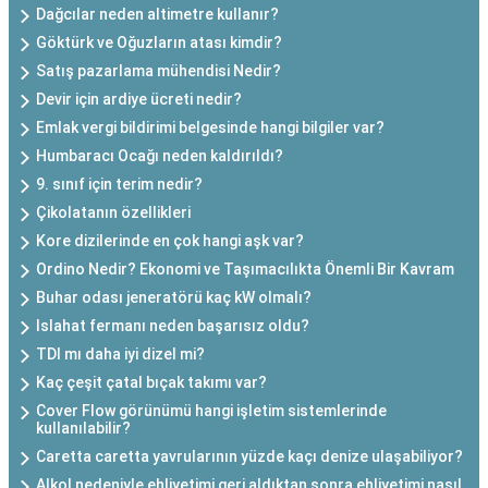
Dağcılar neden altimetre kullanır?
Göktürk ve Oğuzların atası kimdir?
Satış pazarlama mühendisi Nedir?
Devir için ardiye ücreti nedir?
Emlak vergi bildirimi belgesinde hangi bilgiler var?
Humbaracı Ocağı neden kaldırıldı?
9. sınıf için terim nedir?
Çikolatanın özellikleri
Kore dizilerinde en çok hangi aşk var?
Ordino Nedir? Ekonomi ve Taşımacılıkta Önemli Bir Kavram
Buhar odası jeneratörü kaç kW olmalı?
Islahat fermanı neden başarısız oldu?
TDI mı daha iyi dizel mi?
Kaç çeşit çatal bıçak takımı var?
Cover Flow görünümü hangi işletim sistemlerinde
kullanılabilir?
Caretta caretta yavrularının yüzde kaçı denize ulaşabiliyor?
Alkol nedeniyle ehliyetimi geri aldıktan sonra ehliyetimi nasıl