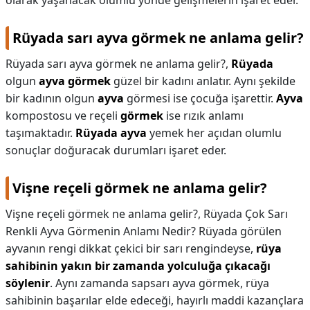
olarak yaşanacak olumlu yönde gelişmelerin işaret eder.
Rüyada sarı ayva görmek ne anlama gelir?
Rüyada sarı ayva görmek ne anlama gelir?,
Rüyada
olgun
ayva görmek
güzel bir kadını anlatır. Aynı şekilde
bir kadının olgun
ayva
görmesi ise çocuğa işarettir.
Ayva
kompostosu ve reçeli
görmek
ise rızık anlamı
taşımaktadır.
Rüyada ayva
yemek her açıdan olumlu
sonuçlar doğuracak durumları işaret eder.
Vişne reçeli görmek ne anlama gelir?
Vişne reçeli görmek ne anlama gelir?,
Rüyada Çok Sarı
Renkli Ayva Görmenin Anlamı Nedir? Rüyada görülen
ayvanın rengi dikkat çekici bir sarı rengindeyse,
rüya
sahibinin yakın bir zamanda yolculuğa çıkacağı
söylenir
. Aynı zamanda sapsarı ayva görmek, rüya
sahibinin başarılar elde edeceği, hayırlı maddi kazançlara