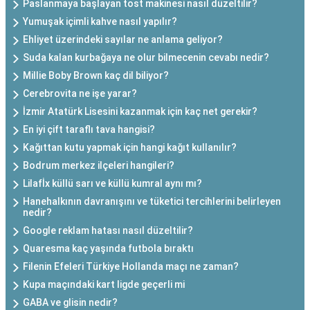
Paslanmaya başlayan tost makinesi nasıl düzeltilir?
Yumuşak içimli kahve nasıl yapılır?
Ehliyet üzerindeki sayılar ne anlama geliyor?
Suda kalan kurbağaya ne olur bilmecenin cevabı nedir?
Millie Boby Brown kaç dil biliyor?
Cerebrovita ne işe yarar?
İzmir Atatürk Lisesini kazanmak için kaç net gerekir?
En iyi çift taraflı tava hangisi?
Kağıttan kutu yapmak için hangi kağıt kullanılır?
Bodrum merkez ilçeleri hangileri?
Lilafİx küllü sarı ve küllü kumral aynı mı?
Hanehalkının davranışını ve tüketici tercihlerini belirleyen
nedir?
Google reklam hatası nasıl düzeltilir?
Quaresma kaç yaşında futbola bıraktı
Filenin Efeleri Türkiye Hollanda maçı ne zaman?
Kupa maçındaki kart ligde geçerli mi
GABA ve glisin nedir?