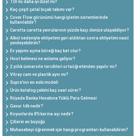
TDI mı daha iyi dizel mi?
Kaç çeşit çatal bıçak takımı var?
Cover Flow görünümü hangi işletim sistemlerinde
kullanılabilir?
Caretta caretta yavrularının yüzde kaçı denize ulaşabiliyor?
Alkol nedeniyle ehliyetimi geri aldıktan sonra ehliyetimi nasıl
yenileyebilirim?
Ev yapımı açma böreği kaç kat olur?
Host kelimesi ne anlama geliyor?
2 yıllık üniversite tercihleri ortaöğretimden yapılır mı?
Vitray cam ve plastik aynı mı?
Supra'nın en eski modeli
Ürün katalog çekimi kaç saat sürer?
Rüyada Banka Hesabına Yüklü Para Gelmesi
Gavur tdk nedir?
Koyunlarda 8'li karma aşı nedir?
Çillerin en büyüğü
Muhasebeyi öğrenmek için hangi programları kullanabilirim?