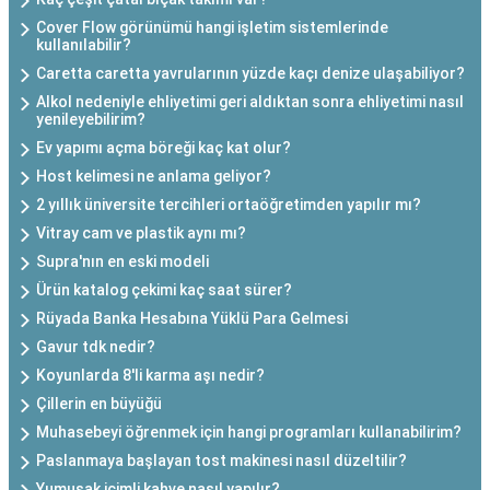
Cover Flow görünümü hangi işletim sistemlerinde
kullanılabilir?
Caretta caretta yavrularının yüzde kaçı denize ulaşabiliyor?
Alkol nedeniyle ehliyetimi geri aldıktan sonra ehliyetimi nasıl
yenileyebilirim?
Ev yapımı açma böreği kaç kat olur?
Host kelimesi ne anlama geliyor?
2 yıllık üniversite tercihleri ortaöğretimden yapılır mı?
Vitray cam ve plastik aynı mı?
Supra'nın en eski modeli
Ürün katalog çekimi kaç saat sürer?
Rüyada Banka Hesabına Yüklü Para Gelmesi
Gavur tdk nedir?
Koyunlarda 8'li karma aşı nedir?
Çillerin en büyüğü
Muhasebeyi öğrenmek için hangi programları kullanabilirim?
Paslanmaya başlayan tost makinesi nasıl düzeltilir?
Yumuşak içimli kahve nasıl yapılır?