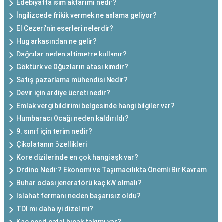
Edebiyatta isim aktarımı nedir?
İngilizcede frikik vermek ne anlama geliyor?
El Cezeri'nin eserleri nelerdir?
Hug arkasından ne gelir?
Dağcılar neden altimetre kullanır?
Göktürk ve Oğuzların atası kimdir?
Satış pazarlama mühendisi Nedir?
Devir için ardiye ücreti nedir?
Emlak vergi bildirimi belgesinde hangi bilgiler var?
Humbaracı Ocağı neden kaldırıldı?
9. sınıf için terim nedir?
Çikolatanın özellikleri
Kore dizilerinde en çok hangi aşk var?
Ordino Nedir? Ekonomi ve Taşımacılıkta Önemli Bir Kavram
Buhar odası jeneratörü kaç kW olmalı?
Islahat fermanı neden başarısız oldu?
TDI mı daha iyi dizel mi?
Kaç çeşit çatal bıçak takımı var?