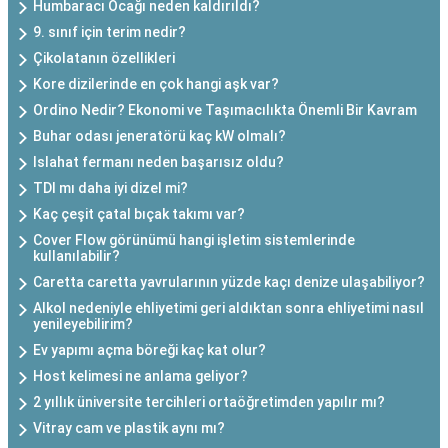
Humbaracı Ocağı neden kaldırıldı?
9. sınıf için terim nedir?
Çikolatanın özellikleri
Kore dizilerinde en çok hangi aşk var?
Ordino Nedir? Ekonomi ve Taşımacılıkta Önemli Bir Kavram
Buhar odası jeneratörü kaç kW olmalı?
Islahat fermanı neden başarısız oldu?
TDI mı daha iyi dizel mi?
Kaç çeşit çatal bıçak takımı var?
Cover Flow görünümü hangi işletim sistemlerinde
kullanılabilir?
Caretta caretta yavrularının yüzde kaçı denize ulaşabiliyor?
Alkol nedeniyle ehliyetimi geri aldıktan sonra ehliyetimi nasıl
yenileyebilirim?
Ev yapımı açma böreği kaç kat olur?
Host kelimesi ne anlama geliyor?
2 yıllık üniversite tercihleri ortaöğretimden yapılır mı?
Vitray cam ve plastik aynı mı?