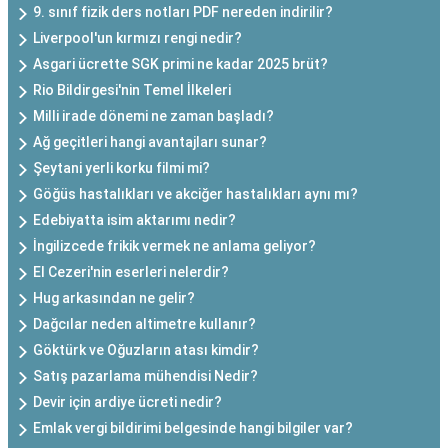
9. sınıf fizik ders notları PDF nereden indirilir?
Liverpool'un kırmızı rengi nedir?
Asgari ücrette SGK primi ne kadar 2025 brüt?
Rio Bildirgesi'nin Temel İlkeleri
Milli irade dönemi ne zaman başladı?
Ağ geçitleri hangi avantajları sunar?
Şeytani yerli korku filmi mi?
Göğüs hastalıkları ve akciğer hastalıkları aynı mı?
Edebiyatta isim aktarımı nedir?
İngilizcede frikik vermek ne anlama geliyor?
El Cezeri'nin eserleri nelerdir?
Hug arkasından ne gelir?
Dağcılar neden altimetre kullanır?
Göktürk ve Oğuzların atası kimdir?
Satış pazarlama mühendisi Nedir?
Devir için ardiye ücreti nedir?
Emlak vergi bildirimi belgesinde hangi bilgiler var?