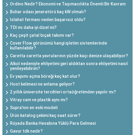
Ordino Nedir? Ekonomi ve Taşımacılıkta Önemli Bir Kavram
Buhar odası jeneratörü kaç kW olmalı?
Islahat fermanı neden başarısız oldu?
TDI mı daha iyi dizel mi?
Kaç çeşit çatal bıçak takımı var?
Cover Flow görünümü hangi işletim sistemlerinde
kullanılabilir?
Caretta caretta yavrularının yüzde kaçı denize ulaşabiliyor?
Alkol nedeniyle ehliyetimi geri aldıktan sonra ehliyetimi nasıl
yenileyebilirim?
Ev yapımı açma böreği kaç kat olur?
Host kelimesi ne anlama geliyor?
2 yıllık üniversite tercihleri ortaöğretimden yapılır mı?
Vitray cam ve plastik aynı mı?
Supra'nın en eski modeli
Ürün katalog çekimi kaç saat sürer?
Rüyada Banka Hesabına Yüklü Para Gelmesi
Gavur tdk nedir?