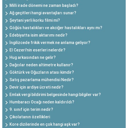
Milli irade dönemi ne zaman başladı?
Ağ geçitleri hangi avantajları sunar?
Şeytani yerli korku filmi mi?
Göğüs hastalıkları ve akciğer hastalıkları aynı mı?
Edebiyatta isim aktarımı nedir?
İngilizcede frikik vermek ne anlama geliyor?
El Cezeri'nin eserleri nelerdir?
Hug arkasından ne gelir?
Dağcılar neden altimetre kullanır?
Göktürk ve Oğuzların atası kimdir?
Satış pazarlama mühendisi Nedir?
Devir için ardiye ücreti nedir?
Emlak vergi bildirimi belgesinde hangi bilgiler var?
Humbaracı Ocağı neden kaldırıldı?
9. sınıf için terim nedir?
Çikolatanın özellikleri
Kore dizilerinde en çok hangi aşk var?