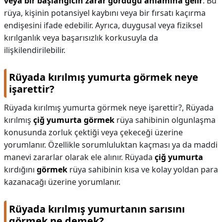
veya bir başlangıcın zarar gördüğü anlamına gelir
. Bu
rüya, kişinin potansiyel kaybını veya bir fırsatı kaçırma
endişesini ifade edebilir. Ayrıca, duygusal veya fiziksel
kırılganlık veya başarısızlık korkusuyla da
ilişkilendirilebilir.
Rüyada kırılmış yumurta görmek neye
işarettir?
Rüyada kırılmış yumurta görmek neye işarettir?,
Rüyada
kırılmış
çiğ yumurta görmek
rüya sahibinin olgunlaşma
konusunda zorluk çektiği veya çekeceği üzerine
yorumlanır. Özellikle sorumluluktan kaçması ya da maddi
manevi zararlar olarak ele alınır. Rüyada
çiğ yumurta
kırdığını
görmek
rüya sahibinin kısa ve kolay yoldan para
kazanacağı üzerine yorumlanır.
Rüyada kırılmış yumurtanın sarısını
görmek ne demek?