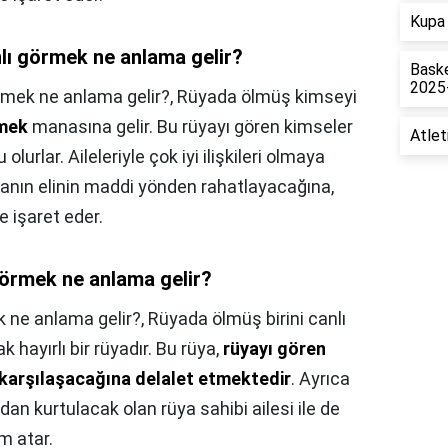
Kupa 
lı görmek ne anlama gelir?
Baske
2025
rmek ne anlama gelir?,
Rüyada ölmüş kimseyi
şmek
manasına gelir. Bu rüyayı gören kimseler
Atlet
lurlar. Aileleriyle çok iyi ilişkileri olmaya
sanın elinin maddi yönden rahatlayacağına,
 işaret eder.
görmek ne anlama gelir?
k ne anlama gelir?,
Rüyada ölmüş birini canlı
hayırlı bir rüyadır. Bu rüya,
rüyayı gören
 karşılaşacağına delalet etmektedir
. Ayrıca
dan kurtulacak olan rüya sahibi ailesi ile de
m atar.