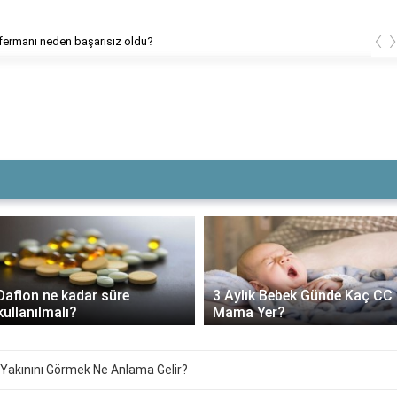
‹
n başarısız oldu?
Islahat fe
Daflon ne kadar süre
3 Aylık Bebek Günde Kaç CC
kullanılmalı?
Mama Yer?
Yakınını Görmek Ne Anlama Gelir?