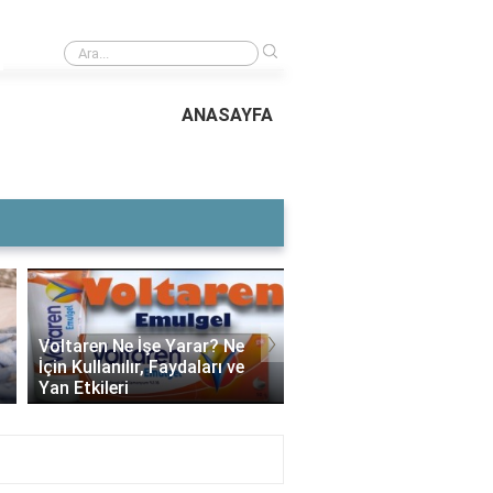
›
rmanı neden başarısız oldu?
ANASAYFA
›
Voltaren Ne İşe Yarar? Ne
İçin Kullanılır, Faydaları ve
Rüyada 4 Tane Ekmek 
Yan Etkileri
Ne Anlama Gelir?