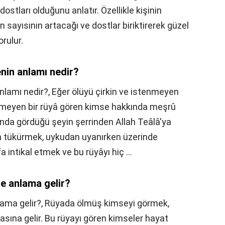
stları olduğunu anlatır. Özellikle kişinin
 sayısının artacağı ve dostlar biriktirerek güzel
rulur.
nin anlamı nedir?
nlamı nedir?,
Eğer ölüyü çirkin ve istenmeyen
itmeyen bir rüyâ gören kimse hakkında meşrû
ında gördüğü şeyin şerrinden Allah Teâlâ'ya
a tükürmek, uykudan uyanırken üzerinde
 intikal etmek ve bu rüyâyı hiç ...
ne anlama gelir?
lama gelir?,
Rüyada ölmüş kimseyi görmek,
sına gelir. Bu rüyayı gören kimseler hayat