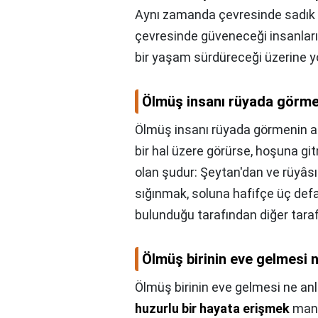
Aynı zamanda çevresinde sadık do
çevresinde güveneceği insanların
bir yaşam sürdüreceği üzerine yo
Ölmüş insanı rüyada görme
Ölmüş insanı rüyada görmenin a
bir hal üzere görürse, hoşuna g
olan şudur: Şeytan'dan ve rüyâs
sığınmak, soluna hafifçe üç def
bulunduğu tarafından diğer tarafa
Ölmüş birinin eve gelmesi 
Ölmüş birinin eve gelmesi ne an
huzurlu bir hayata erişmek
mana