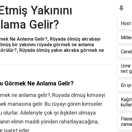
Etmiş Yakınını
Bl
lama Gelir?
Host 
Milli
rmek Ne Anlama Gelir?, Rüyada ölmüş akrabayı
Ölmüş bir yakınını rüyada görmek ne anlama
 görülür?, Rüyada ölmüş yakın akraba görmek ne
Cereb
İzmir
net g
nı Görmek Ne Anlama Gelir?
En iyi
rmek ne anlama gelir?, Rüyada ölmüş kimseyi
Kağıt
mek manasına gelir. Bu rüyayı gören kimseler
kullan
lurlar. Aileleriyle çok iyi ilişkileri olmaya
Filen
sanın elinin maddi yönden rahatlayacağına,
zama
 işaret eder.