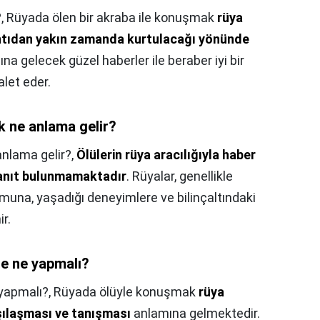
?,
Rüyada ölen bir akraba ile konuşmak
rüya
ıntıdan yakın zamanda kurtulacağı yönünde
dına gelecek güzel haberler ile beraber iyi bir
let eder.
k ne anlama gelir?
nlama gelir?,
Ölülerin rüya aracılığıyla haber
 kanıt bulunmamaktadır
. Rüyalar, genellikle
umuna, yaşadığı deneyimlere ve bilinçaltındaki
r.
ce ne yapmalı?
 yapmalı?,
Rüyada ölüyle konuşmak
rüya
arşılaşması ve tanışması
anlamına gelmektedir.