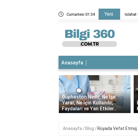
Yeni
?
Cumartesi 01:34
Islahat fermanı nede
Anasayfa
‹
Duphaston Nedir, Ne İşe
flu Nedir? Ne İşe Yarar,
Yarar, Ne İçin Kullanılır,
arı Nelerdir?
Faydaları ve Yan Etkiler..
Anasayfa
Blog
Rüyada Vefat Etmiş 