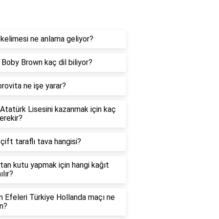
og
kelimesi ne anlama geliyor?
e Boby Brown kaç dil biliyor?
rovita ne işe yarar?
 Atatürk Lisesini kazanmak için kaç
erekir?
 çift taraflı tava hangisi?
tan kutu yapmak için hangi kağıt
ılır?
in Efeleri Türkiye Hollanda maçı ne
n?