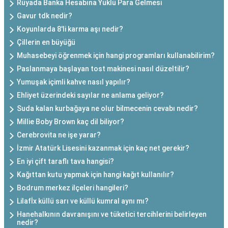
Rüyada Banka Hesabına Yüklü Para Gelmesi
Gavur tdk nedir?
Koyunlarda 8'li karma aşı nedir?
Çillerin en büyüğü
Muhasebeyi öğrenmek için hangi programları kullanabilirim?
Paslanmaya başlayan tost makinesi nasıl düzeltilir?
Yumuşak içimli kahve nasıl yapılır?
Ehliyet üzerindeki sayılar ne anlama geliyor?
Suda kalan kurbağaya ne olur bilmecenin cevabı nedir?
Millie Boby Brown kaç dil biliyor?
Cerebrovita ne işe yarar?
İzmir Atatürk Lisesini kazanmak için kaç net gerekir?
En iyi çift taraflı tava hangisi?
Kağıttan kutu yapmak için hangi kağıt kullanılır?
Bodrum merkez ilçeleri hangileri?
Lilafİx küllü sarı ve küllü kumral aynı mı?
Hanehalkının davranışını ve tüketici tercihlerini belirleyen
nedir?