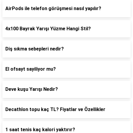
AirPods ile telefon görüşmesi nasıl yapılır?
4x100 Bayrak Yarışı Yüzme Hangi Stil?
Diş sıkma sebepleri nedir?
El ofsayt sayiliyor mu?
Deve kuşu Yarışı Nedir?
Decathlon topu kaç TL? Fiyatlar ve Özellikler
1 saat tenis kaç kalori yaktırır?