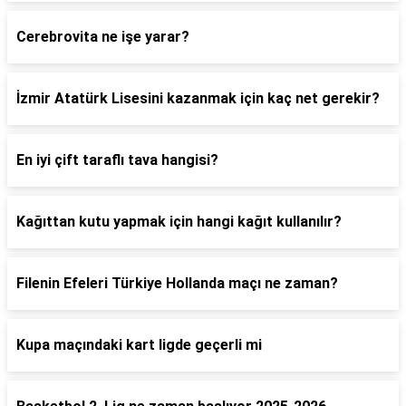
Cerebrovita ne işe yarar?
İzmir Atatürk Lisesini kazanmak için kaç net gerekir?
En iyi çift taraflı tava hangisi?
Kağıttan kutu yapmak için hangi kağıt kullanılır?
Filenin Efeleri Türkiye Hollanda maçı ne zaman?
Kupa maçındaki kart ligde geçerli mi