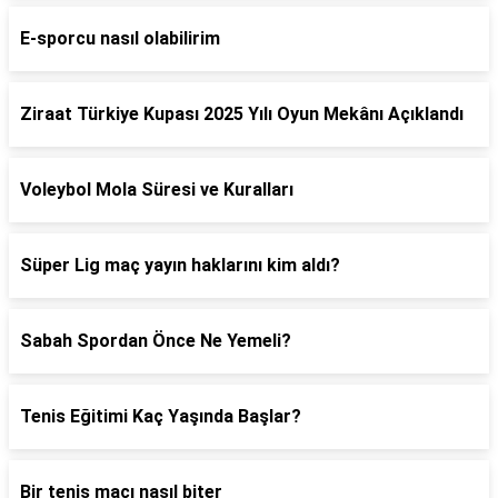
E-sporcu nasıl olabilirim
Ziraat Türkiye Kupası 2025 Yılı Oyun Mekânı Açıklandı
Voleybol Mola Süresi ve Kuralları
Süper Lig maç yayın haklarını kim aldı?
Sabah Spordan Önce Ne Yemeli?
Tenis Eğitimi Kaç Yaşında Başlar?
Bir tenis maçı nasıl biter