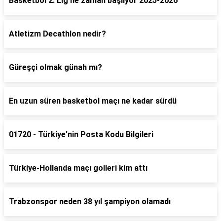
Basketbol 2. Lig ne zaman başlıyor 2025-2026
Atletizm Decathlon nedir?
Güreşçi olmak günah mı?
En uzun süren basketbol maçı ne kadar sürdü
01720 - Türkiye'nin Posta Kodu Bilgileri
Türkiye-Hollanda maçı golleri kim attı
Trabzonspor neden 38 yıl şampiyon olamadı