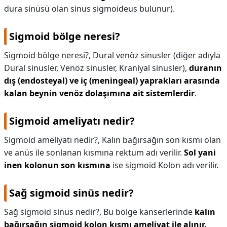
dura sinüsü olan sinus sigmoideus bulunur).
Sigmoid bölge neresi?
Sigmoid bölge neresi?,
Dural venöz sinusler (diğer adıyla
Dural sinusler, Venöz sinusler, Kraniyal sinusler),
duranın
dış (endosteyal) ve iç (meningeal) yaprakları arasında
kalan beynin venöz dolaşımına ait sistemlerdir
.
Sigmoid ameliyatı nedir?
Sigmoid ameliyatı nedir?,
Kalın bağırsağın son kısmı olan
ve anüs ile sonlanan kısmına rektum adı verilir.
Sol yani
inen kolonun son kısmına
ise sigmoid Kolon adı verilir.
Sağ sigmoid sinüs nedir?
Sağ sigmoid sinüs nedir?,
Bu bölge kanserlerinde
kalın
bağırsağın sigmoid kolon kısmı ameliyat ile alınır.