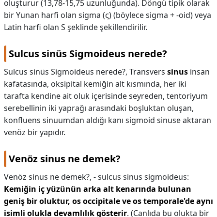
oluşturur (13,78-15,75 uzunluğunda). Döngü tipik olarak
bir Yunan harfi olan sigma (ς) (böylece sigma + -oid) veya
Latin harfi olan S şeklinde şekillendirilir.
Sulcus sinüs Sigmoideus nerede?
Sulcus sinüs Sigmoideus nerede?,
Transvers
sinus
insan
kafatasında, oksipital kemiğin alt kısmında, her iki
tarafta kendine ait oluk içerisinde seyreden, tentoriyum
serebellinin iki yaprağı arasındaki boşluktan oluşan,
konfluens sinuumdan aldığı kanı sigmoid sinuse aktaran
venöz bir yapıdır.
Venöz sinus ne demek?
Venöz sinus ne demek?,
- sulcus sinus sigmoideus:
Kemiğin iç yüzünün arka alt kenarında bulunan
geniş bir oluktur, os occipitale ve os temporale'de aynı
isimli olukla devamlılık gösterir
. (Canlıda bu olukta bir