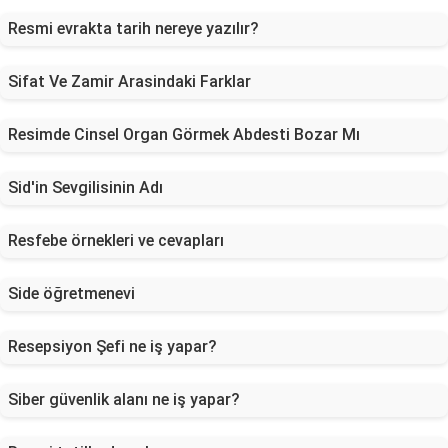
Resmi evrakta tarih nereye yazılır?
Sifat Ve Zamir Arasindaki Farklar
Resimde Cinsel Organ Görmek Abdesti Bozar Mı
Sid'in Sevgilisinin Adı
Resfebe örnekleri ve cevapları
Side öğretmenevi
Resepsiyon Şefi ne iş yapar?
Siber güvenlik alanı ne iş yapar?