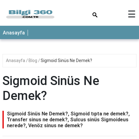
×
☰
ANASAYFA
Anasayfa
Anasayfa
Blog
Sigmoid Sinüs Ne Demek?
Sigmoid Sinüs Ne
Demek?
Sigmoid Sinüs Ne Demek?, Sigmoid tıpta ne demek?,
Transfer sinus ne demek?, Sulcus sinüs Sigmoideus
nerede?, Venöz sinus ne demek?