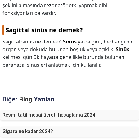
şeklini almasında rezonatör etki yapmak gibi
fonksiyonları da vardır.
Sagittal sinüs ne demek?
Sagittal sinüs ne demek?,
Sinüs
ya da girit, herhangi bir
organ veya dokuda bulunan boşluk veya açıklık.
Sinüs
kelimesi günlük hayatta genellikle burunda bulunan
paranazal sinüsleri anlatmak için kullanılır.
Diğer
Blog
Yazıları
Resmi tatil mesai ücreti hesaplama 2024
Sigara ne kadar 2024?