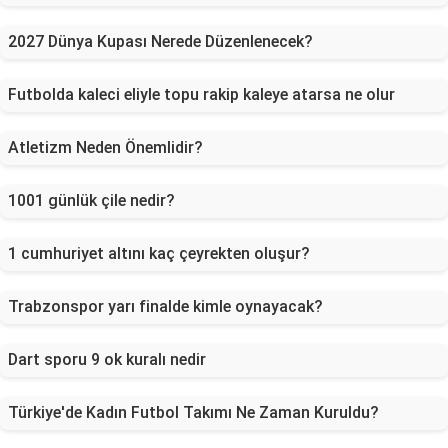
2027 Dünya Kupası Nerede Düzenlenecek?
Futbolda kaleci eliyle topu rakip kaleye atarsa ne olur
Atletizm Neden Önemlidir?
1001 günlük çile nedir?
1 cumhuriyet altını kaç çeyrekten oluşur?
Trabzonspor yarı finalde kimle oynayacak?
Dart sporu 9 ok kuralı nedir
Türkiye'de Kadın Futbol Takımı Ne Zaman Kuruldu?