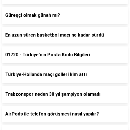
Güreşçi olmak günah mı?
En uzun süren basketbol maçı ne kadar sürdü
01720 - Türkiye'nin Posta Kodu Bilgileri
Türkiye-Hollanda maçı golleri kim attı
Trabzonspor neden 38 yıl şampiyon olamadı
AirPods ile telefon görüşmesi nasıl yapılır?