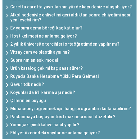
Caretta caretta yavrularının yüzde kaçı denize ulaşabiliyor?
Alkol nedeniyle ehliyetimi geri aldıktan sonra ehliyetimi nasıl
yenileyebilirim?
Ev yapımı açma böreği kaç kat olur?
Host kelimesi ne anlama geliyor?
2 yıllık üniversite tercihleri ortaöğretimden yapılır mı?
Vitray cam ve plastik aynı mı?
Supra'nın en eski modeli
Ürün katalog çekimi kaç saat sürer?
Rüyada Banka Hesabına Yüklü Para Gelmesi
Gavur tdk nedir?
Koyunlarda 8'li karma aşı nedir?
Çillerin en büyüğü
Muhasebeyi öğrenmek için hangi programları kullanabilirim?
Paslanmaya başlayan tost makinesi nasıl düzeltilir?
Yumuşak içimli kahve nasıl yapılır?
Ehliyet üzerindeki sayılar ne anlama geliyor?