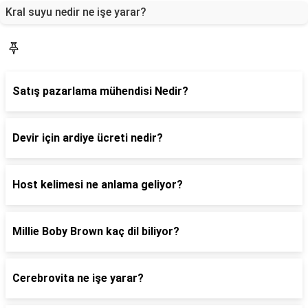
Kral suyu nedir ne işe yarar?
Blog
Satış pazarlama mühendisi Nedir?
Devir için ardiye ücreti nedir?
Host kelimesi ne anlama geliyor?
Millie Boby Brown kaç dil biliyor?
Cerebrovita ne işe yarar?