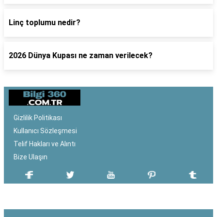
Linç toplumu nedir?
2026 Dünya Kupası ne zaman verilecek?
Gizlilik Politikası
Kullanıcı Sözleşmesi
Telif Hakları ve Alıntı
Bize Ulaşın
SON EKLENEN YAZILAR