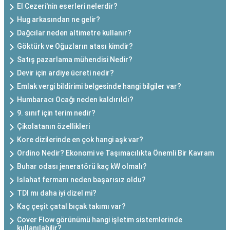
El Cezeri'nin eserleri nelerdir?
Hug arkasından ne gelir?
Dağcılar neden altimetre kullanır?
Göktürk ve Oğuzların atası kimdir?
Satış pazarlama mühendisi Nedir?
Devir için ardiye ücreti nedir?
Emlak vergi bildirimi belgesinde hangi bilgiler var?
Humbaracı Ocağı neden kaldırıldı?
9. sınıf için terim nedir?
Çikolatanın özellikleri
Kore dizilerinde en çok hangi aşk var?
Ordino Nedir? Ekonomi ve Taşımacılıkta Önemli Bir Kavram
Buhar odası jeneratörü kaç kW olmalı?
Islahat fermanı neden başarısız oldu?
TDI mı daha iyi dizel mi?
Kaç çeşit çatal bıçak takımı var?
Cover Flow görünümü hangi işletim sistemlerinde
kullanılabilir?