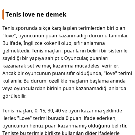
Tenis love ne demek
Tenis sporunda sıkça karşılaşılan terimlerden biri olan
"love", oyuncunun puan kazanmadığı durumu tanımlar.
Bu ifade, İngilizce kökenli olup, sıfır anlamına
gelmektedir. Tenis maçları, puanların belirli bir sistemle
sayıldığı bir yapıya sahiptir. Oyuncular, puanları
kazanarak set ve maç kazanma mücadelesi verirler.
Ancak bir oyuncunun puanı sıfır olduğunda, "love" terimi
kullanılır. Bu durum, özellikle maçların başlama anında
veya oyunculardan birinin puan kazanamadığı anlarda
görülebilir.
Tenis maçları, 0, 15, 30, 40 ve oyun kazanma şeklinde
ilerler. "Love" terimi burada 0 puanı ifade ederken,
oyuncunun henüz puan kazanmamış olduğunu belirtir.
Teniste bu terimle birlikte kullanılan diğer ifadelerle