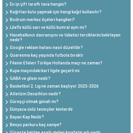
En iyi çift taraflı tava hangisi?
Kağıttan kutu yapmak için hangi kağıt kullanılır?
Bodrum merkez ilçeleri hangileri?
Lilafİx küllü sarı ve küllü kumral aynı mı?
Hanehalkının davranışını ve tüketici tercihlerini belirleyen
nedir?
Google reklam hatası nasıl düzeltilir?
Quaresma kaç yaşında futbola bıraktı
Filenin Efeleri Türkiye Hollanda maçı ne zaman?
Kupa maçındaki kart ligde geçerli mi
GABA ve glisin nedir?
Basketbol 2. Lig ne zaman başlıyor 2025-2026
Atletizm Decathlon nedir?
Güreşçi olmak günah mı?
Dünyaca ünlü tenisçiler kimlerdir
Bayan Kap Nedir?
Besyo parkuru kaç saniye?
Güreşte belden aşağı giyilen kıyafetin adı nedir