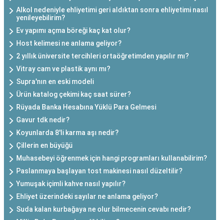
Alkol nedeniyle ehliyetimi geri aldıktan sonra ehliyetimi nasıl
yenileyebilirim?
Ev yapımı açma böreği kaç kat olur?
Host kelimesi ne anlama geliyor?
2 yıllık üniversite tercihleri ortaöğretimden yapılır mı?
Vitray cam ve plastik aynı mı?
Supra'nın en eski modeli
Ürün katalog çekimi kaç saat sürer?
Rüyada Banka Hesabına Yüklü Para Gelmesi
Gavur tdk nedir?
Koyunlarda 8'li karma aşı nedir?
Çillerin en büyüğü
Muhasebeyi öğrenmek için hangi programları kullanabilirim?
Paslanmaya başlayan tost makinesi nasıl düzeltilir?
Yumuşak içimli kahve nasıl yapılır?
Ehliyet üzerindeki sayılar ne anlama geliyor?
Suda kalan kurbağaya ne olur bilmecenin cevabı nedir?