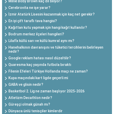
Millie Boby Brown kaç dil biliyor?
Cerebrovita ne işe yarar?
İzmir Atatürk Lisesini kazanmak için kaç net gerekir?
En iyi çift taraflı tava hangisi?
Kağıttan kutu yapmak için hangi kağıt kullanılır?
Bodrum merkez ilçeleri hangileri?
Lilafİx küllü sarı ve küllü kumral aynı mı?
Hanehalkının davranışını ve tüketici tercihlerini belirleyen
nedir?
Google reklam hatası nasıl düzeltilir?
Quaresma kaç yaşında futbola bıraktı
Filenin Efeleri Türkiye Hollanda maçı ne zaman?
Kupa maçındaki kart ligde geçerli mi
GABA ve glisin nedir?
Basketbol 2. Lig ne zaman başlıyor 2025-2026
Atletizm Decathlon nedir?
Güreşçi olmak günah mı?
Dünyaca ünlü tenisçiler kimlerdir