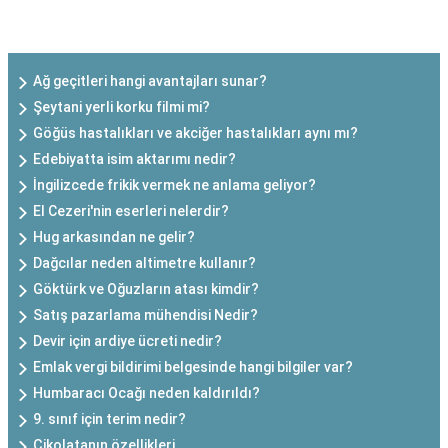
SON EKLENEN YAZILAR
Ağ geçitleri hangi avantajları sunar?
Şeytani yerli korku filmi mi?
Göğüs hastalıkları ve akciğer hastalıkları aynı mı?
Edebiyatta isim aktarımı nedir?
İngilizcede frikik vermek ne anlama geliyor?
El Cezeri'nin eserleri nelerdir?
Hug arkasından ne gelir?
Dağcılar neden altimetre kullanır?
Göktürk ve Oğuzların atası kimdir?
Satış pazarlama mühendisi Nedir?
Devir için ardiye ücreti nedir?
Emlak vergi bildirimi belgesinde hangi bilgiler var?
Humbaracı Ocağı neden kaldırıldı?
9. sınıf için terim nedir?
Çikolatanın özellikleri