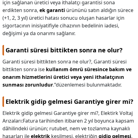
için sağlanan üretici veya ithalatçı garantisi sona
erdikten sonra,
ek garanti
ürününü satın aldığın sürece
(+1, 2, 3 yıl) üretici hatası sonucu oluşan hasarlar için
sigortacının inisiyatifiyle cihazının bedelinin iadesi,
değişimi ya da onarımı sağlanır.
Garanti süresi bittikten sonra ne olur?
Garanti süresi bittikten sonra ne olur?,
Garanti süresi
bittikten sonra ise
kullanım ömrü süresince bakım ve
onarım hizmetlerini üretici veya yeni ithalatçının
sunması zorunludur
.”düzenlemesi bulunmaktadır.
Elektrik gidip gelmesi Garantiye girer mi?
Elektrik gidip gelmesi Garantiye girer mi?,
Elektirk Voltaj
Arızaları:Fatura tarihinden itibaren 2 yıl boyunca kapsam
dâhilindeki ürünün; rutubet, nem ve tozlanma kaynaklı
hasarları ile
elektrik
kesilmesi, elektriğin
gidip gelmesi
,