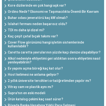
Kore dizilerinde en çok hangi aşk var?
Ordino Nedir? Ekonomi ve Taşımacılıkta Önemli Bir Kavram
Buhar odası jeneratörü kaç kW olmalı?
Islahat fermanı neden başarısız oldu?
TDI mı daha iyi dizel mi?
Kaç çeşit çatal bıçak takımı var?
Cover Flow görünümü hangi işletim sistemlerinde
kullanılabilir?
Caretta caretta yavrularının yüzde kaçı denize ulaşabiliyor?
Alkol nedeniyle ehliyetimi geri aldıktan sonra ehliyetimi nasıl
yenileyebilirim?
Ev yapımı açma böreği kaç kat olur?
Host kelimesi ne anlama geliyor?
2 yıllık üniversite tercihleri ortaöğretimden yapılır mı?
Vitray cam ve plastik aynı mı?
Supra'nın en eski modeli
Ürün katalog çekimi kaç saat sürer?
Rüyada Banka Hesabına Yüklü Para Gelmesi