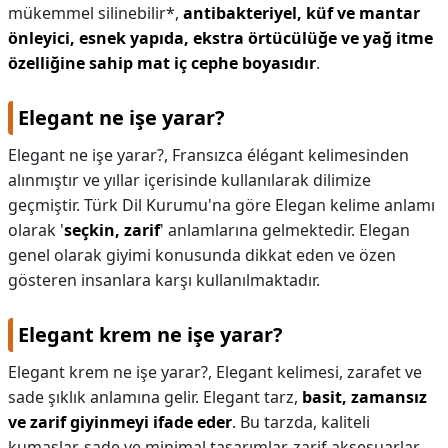
mükemmel silinebilir*,
antibakteriyel, küf ve mantar
önleyici, esnek yapıda, ekstra örtücülüğe ve yağ itme
özelliğine sahip mat iç cephe boyasıdır
.
Elegant ne işe yarar?
Elegant ne işe yarar?,
Fransızca élégant kelimesinden
alınmıştır ve yıllar içerisinde kullanılarak dilimize
geçmiştir. Türk Dil Kurumu'na göre Elegan kelime anlamı
olarak '
seçkin, zarif
' anlamlarına gelmektedir. Elegan
genel olarak giyimi konusunda dikkat eden ve özen
gösteren insanlara karşı kullanılmaktadır.
Elegant krem ne işe yarar?
Elegant krem ne işe yarar?,
Elegant kelimesi, zarafet ve
sade şıklık anlamına gelir. Elegant tarz,
basit, zamansız
ve zarif giyinmeyi ifade eder
. Bu tarzda, kaliteli
kumaşlar, sade ve minimal tasarımlar, zarif aksesuarlar