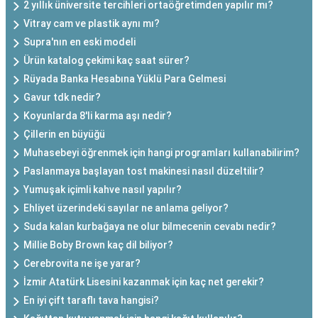
2 yıllık üniversite tercihleri ortaöğretimden yapılır mı?
Vitray cam ve plastik aynı mı?
Supra'nın en eski modeli
Ürün katalog çekimi kaç saat sürer?
Rüyada Banka Hesabına Yüklü Para Gelmesi
Gavur tdk nedir?
Koyunlarda 8'li karma aşı nedir?
Çillerin en büyüğü
Muhasebeyi öğrenmek için hangi programları kullanabilirim?
Paslanmaya başlayan tost makinesi nasıl düzeltilir?
Yumuşak içimli kahve nasıl yapılır?
Ehliyet üzerindeki sayılar ne anlama geliyor?
Suda kalan kurbağaya ne olur bilmecenin cevabı nedir?
Millie Boby Brown kaç dil biliyor?
Cerebrovita ne işe yarar?
İzmir Atatürk Lisesini kazanmak için kaç net gerekir?
En iyi çift taraflı tava hangisi?