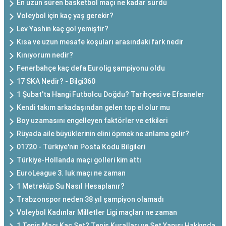
En uzun süren basketbol maçı ne kadar sürdü
Voleybol için kaç yaş gerekir?
Lev Yashin kaç gol yemiştir?
Kısa ve uzun mesafe koşuları arasındaki fark nedir
Kınıyorum nedir?
Fenerbahçe kaç defa Eurolig şampiyonu oldu
17 SKA Nedir? - Bilgi360
1 Şubat'ta Hangi Futbolcu Doğdu? Tarihçesi ve Efsaneler
Kendi takım arkadaşından gelen top el olur mu
Boy uzamasını engelleyen faktörler ve etkileri
Rüyada aile büyüklerinin elini öpmek ne anlama gelir?
01720 - Türkiye'nin Posta Kodu Bilgileri
Türkiye-Hollanda maçı golleri kim attı
EuroLeague 3. luk maçı ne zaman
1 Metreküp Su Nasıl Hesaplanır?
Trabzonspor neden 38 yıl şampiyon olamadı
Voleybol Kadınlar Milletler Ligi maçları ne zaman
1 Tenis Maçı Kaç Set? Tenis Kuralları ve Set Yapısı Hakkında