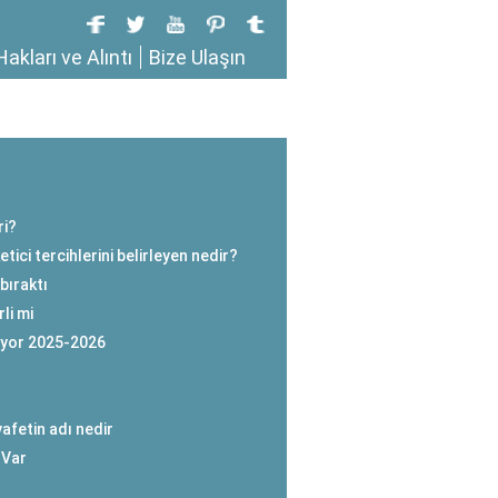
Hakları ve Alıntı
Bize Ulaşın
ri?
tici tercihlerini belirleyen nedir?
bıraktı
li mi
ıyor 2025-2026
afetin adı nedir
 Var