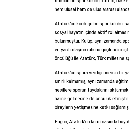
Kurulan bu spor kulübü, futbol, baske
hem ulusal hem de uluslararası alanda
Atatürk'ün kurduğu bu spor kulübü, s
sosyal hayatın içinde aktif rol almas
bulunmuştur. Kulüp, aynı zamanda spo
ve yardımlaşma ruhunu güçlendirmişti
öncülüğü ile Atatürk, Türk milletine 
Atatürk’ün spora verdiği önemin bir y
sınırlı kalmamış, aynı zamanda eğitim
nesillere sporun faydalarını aktarma
haline gelmesine de öncülük etmiştir. 
bireylerin yetişmesine katkı sağlamışt
Bugün, Atatürk’ün kurulmasında büyü