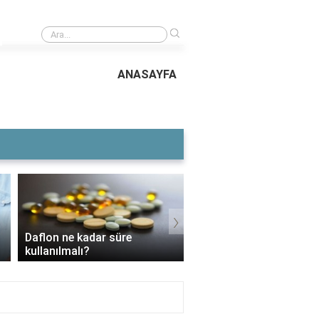
›
Cerebrovita ne işe yarar?
ANASAYFA
›
Daflon ne kadar süre
3 Aylık Bebek Günde K
kullanılmalı?
Mama Yer?