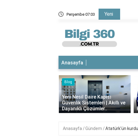
Yeni
kaç dil biliyor?
Perşembe 07:03
Cerebro
Anasayfa
Blog
iyotikli Krem Açık
‹
a Sürülür mü?
Yeni Nesil Daire Kapısı
ımı, Faydaları ve
Güvenlik Sistemleri | Akıllı ve
i..
Dayanıklı Çözümler..
Anasayfa
Gündem
Atatürk'ün kurdu