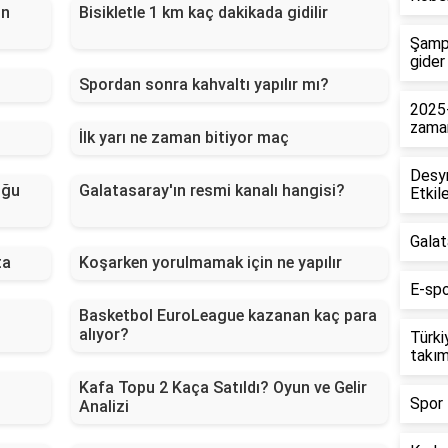
ın
Bisikletle 1 km kaç dakikada gidilir
Şampi
gider
Spordan sonra kahvaltı yapılır mı?
2025-
zama
İlk yarı ne zaman bitiyor maç
Desyr
uğu
Galatasaray'ın resmi kanalı hangisi?
Etkile
Galat
ta
Koşarken yorulmamak için ne yapılır
E-spo
Basketbol EuroLeague kazanan kaç para
alıyor?
Türki
takım
Kafa Topu 2 Kaça Satıldı? Oyun ve Gelir
Spor 
Analizi