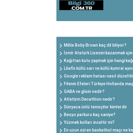
SON EKLENEN YAZILAR
Millie Boby Brown kaç dil biliyor?
İzmir Atatürk Lisesini kazanmak için
Kağıttan kutu yapmak için hangi kağı
Lilafİx küllü sarı ve küllü kumral ayn
Google reklam hatası nasıl düzeltil
Filenin Efeleri Türkiye Hollanda ma
GABA ve glisin nedir?
Atletizm Decathlon nedir?
Dünyaca ünlü tenisçiler kimlerdir
Besyo parkuru kaç saniye?
Yüzmek kolları inceltir mi?
En uzun süren basketbol maçı ne k