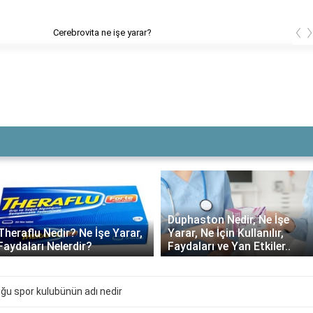
‹
vita ne işe yarar?
Duphaston Nedir, Ne İşe
Theraflu Nedir? Ne İşe Yarar,
Yarar, Ne İçin Kullanılır,
Faydaları Nelerdir?
Faydaları ve Yan Etkiler..
ğu spor kulubünün adı nedir