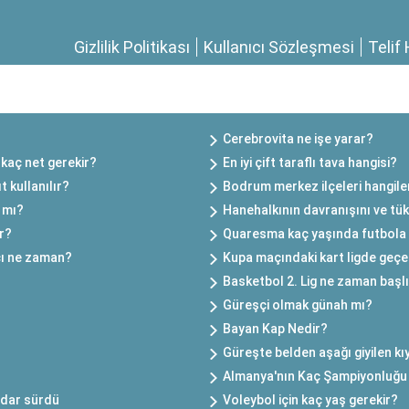
Gizlilik Politikası
Kullanıcı Sözleşmesi
Telif 
Cerebrovita ne işe yarar?
 kaç net gerekir?
En iyi çift taraflı tava hangisi?
t kullanılır?
Bodrum merkez ilçeleri hangile
ı mı?
Hanehalkının davranışını ve tüke
ir?
Quaresma kaç yaşında futbola 
çı ne zaman?
Kupa maçındaki kart ligde geçer
Basketbol 2. Lig ne zaman başl
Güreşçi olmak günah mı?
Bayan Kap Nedir?
Güreşte belden aşağı giyilen kıy
Almanya'nın Kaç Şampiyonluğu
adar sürdü
Voleybol için kaç yaş gerekir?