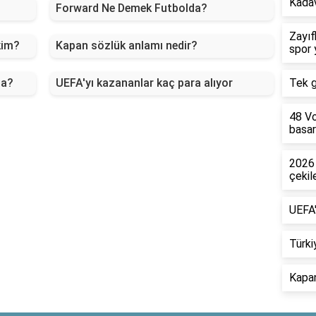
Kadav
Forward Ne Demek Futbolda?
Zayıf
kim?
Kapan sözlük anlamı nedir?
spor 
da?
UEFA'yı kazananlar kaç para alıyor
Tek g
48 Vo
basa
2026 
çekil
UEFA'
Türki
Kapan