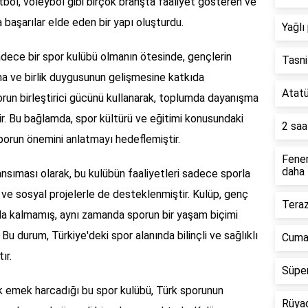
tbol, voleybol gibi birçok branşta faaliyet gösteren ve
 başarılar elde eden bir yapı oluşturdu.
Yağlı
adece bir spor kulübü olmanın ötesinde, gençlerin
Tasni
ına ve birlik duygusunun gelişmesine katkıda
Atatü
run birleştirici gücünü kullanarak, toplumda dayanışma
r. Bu bağlamda, spor kültürü ve eğitimi konusundaki
2 saa
sporun önemini anlatmayı hedeflemiştir.
Fener
daha 
ansıması olarak, bu kulübün faaliyetleri sadece sporla
 ve sosyal projelerle de desteklenmiştir. Kulüp, genç
Teraz
kla kalmamış, aynı zamanda sporun bir yaşam biçimi
Bu durum, Türkiye'deki spor alanında bilinçli ve sağlıklı
Cumar
ır.
Süper
k emek harcadığı bu spor kulübü, Türk sporunun
Rüyad