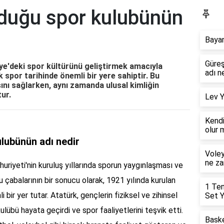
rduğu spor kulubünün
G
Bayan
Güreş
e'deki spor kültürünü geliştirmek amacıyla
adı n
 spor tarihinde önemli bir yere sahiptir. Bu
ını sağlarken, aynı zamanda ulusal kimliğin
ur.
Lev Y
Kendi
olur 
lubünün adı nedir
Voley
ne z
riyeti'nin kuruluş yıllarında sporun yaygınlaşması ve
 çabalarının bir sonucu olarak, 1921 yılında kurulan
1 Ten
 bir yer tutar. Atatürk, gençlerin fiziksel ve zihinsel
Set Y
übü hayata geçirdi ve spor faaliyetlerini teşvik etti.
Baske