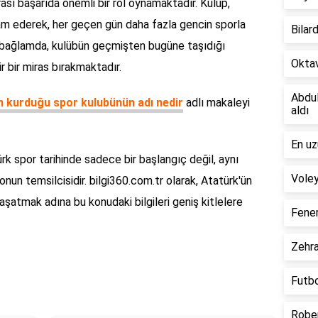
ası başarıda önemli bir rol oynamaktadır. Kulüp,
am ederek, her geçen gün daha fazla gencin sporla
Bilar
 bağlamda, kulübün geçmişten bugüne taşıdığı
Oktav
r bir miras bırakmaktadır.
Abdul
n kurduğu spor kulubünün adı nedir
adlı makaleyi
aldı
En uz
rk spor tarihinde sadece bir başlangıç değil, aynı
Voley
un temsilcisidir. bilgi360.com.tr olarak, Atatürk'ün
aşatmak adına bu konudaki bilgileri geniş kitlelere
Fener
Zehra
Futbo
Rober