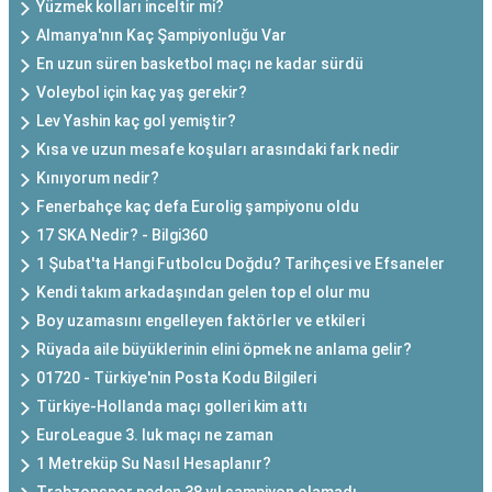
Yüzmek kolları inceltir mi?
Almanya'nın Kaç Şampiyonluğu Var
En uzun süren basketbol maçı ne kadar sürdü
Voleybol için kaç yaş gerekir?
Lev Yashin kaç gol yemiştir?
Kısa ve uzun mesafe koşuları arasındaki fark nedir
Kınıyorum nedir?
Fenerbahçe kaç defa Eurolig şampiyonu oldu
17 SKA Nedir? - Bilgi360
1 Şubat'ta Hangi Futbolcu Doğdu? Tarihçesi ve Efsaneler
Kendi takım arkadaşından gelen top el olur mu
Boy uzamasını engelleyen faktörler ve etkileri
Rüyada aile büyüklerinin elini öpmek ne anlama gelir?
01720 - Türkiye'nin Posta Kodu Bilgileri
Türkiye-Hollanda maçı golleri kim attı
EuroLeague 3. luk maçı ne zaman
1 Metreküp Su Nasıl Hesaplanır?