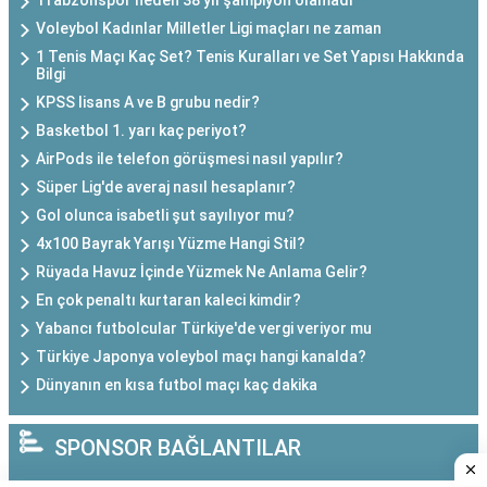
Trabzonspor neden 38 yıl şampiyon olamadı
Voleybol Kadınlar Milletler Ligi maçları ne zaman
1 Tenis Maçı Kaç Set? Tenis Kuralları ve Set Yapısı Hakkında
Bilgi
KPSS lisans A ve B grubu nedir?
Basketbol 1. yarı kaç periyot?
AirPods ile telefon görüşmesi nasıl yapılır?
Süper Lig'de averaj nasıl hesaplanır?
Gol olunca isabetli şut sayılıyor mu?
4x100 Bayrak Yarışı Yüzme Hangi Stil?
Rüyada Havuz İçinde Yüzmek Ne Anlama Gelir?
En çok penaltı kurtaran kaleci kimdir?
Yabancı futbolcular Türkiye'de vergi veriyor mu
Türkiye Japonya voleybol maçı hangi kanalda?
Dünyanın en kısa futbol maçı kaç dakika
SPONSOR BAĞLANTILAR