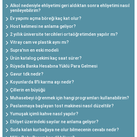
Alkol nedeniyle ehliyetimi geri aldıktan sonra ehliyetimi nasıl
yenileyebilirim?
Ev yapımı açma böreği kaç kat olur?
Host kelimesi ne anlama geliyor?
2 yıllık üniversite tercihleri ortaöğretimden yapılır mı?
Vitray cam ve plastik aynı mı?
Supra'nın en eski modeli
Ürün katalog çekimi kaç saat sürer?
Rüyada Banka Hesabına Yüklü Para Gelmesi
Gavur tdk nedir?
Koyunlarda 8'li karma aşı nedir?
Çillerin en büyüğü
Muhasebeyi öğrenmek için hangi programları kullanabilirim?
Paslanmaya başlayan tost makinesi nasıl düzeltilir?
Yumuşak içimli kahve nasıl yapılır?
Ehliyet üzerindeki sayılar ne anlama geliyor?
Suda kalan kurbağaya ne olur bilmecenin cevabı nedir?