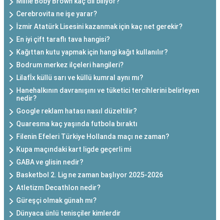
Millie Boby Brown kaç dil biliyor?
Cerebrovita ne işe yarar?
İzmir Atatürk Lisesini kazanmak için kaç net gerekir?
En iyi çift taraflı tava hangisi?
Kağıttan kutu yapmak için hangi kağıt kullanılır?
Bodrum merkez ilçeleri hangileri?
Lilafİx küllü sarı ve küllü kumral aynı mı?
Hanehalkının davranışını ve tüketici tercihlerini belirleyen
nedir?
Google reklam hatası nasıl düzeltilir?
Quaresma kaç yaşında futbola bıraktı
Filenin Efeleri Türkiye Hollanda maçı ne zaman?
Kupa maçındaki kart ligde geçerli mi
GABA ve glisin nedir?
Basketbol 2. Lig ne zaman başlıyor 2025-2026
Atletizm Decathlon nedir?
Güreşçi olmak günah mı?
Dünyaca ünlü tenisçiler kimlerdir