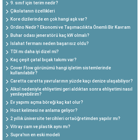
9. sınıf için terim nedir?
Çikolatanın özellikleri
Kore dizilerinde en çok hangi aşk var?
Ordino Nedir? Ekonomi ve Taşımacılıkta Önemli Bir Kavram
Buhar odası jeneratörü kaç kW olmalı?
Islahat fermanı neden başarısız oldu?
TDI mı daha iyi dizel mi?
Kaç çeşit çatal bıçak takımı var?
Cover Flow görünümü hangi işletim sistemlerinde
kullanılabilir?
Caretta caretta yavrularının yüzde kaçı denize ulaşabiliyor?
Alkol nedeniyle ehliyetimi geri aldıktan sonra ehliyetimi nasıl
yenileyebilirim?
Ev yapımı açma böreği kaç kat olur?
Host kelimesi ne anlama geliyor?
2 yıllık üniversite tercihleri ortaöğretimden yapılır mı?
Vitray cam ve plastik aynı mı?
Supra'nın en eski modeli