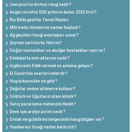
Liverpool'un kırmızı rengi nedir?
Asgari ücrette SGK primi ne kadar 2025 brüt?
Rio Bildirgesi'nin Temel İlkeleri
Milli irade dönemi ne zaman başladı?
Ağ geçitleri hangi avantajları sunar?
Şeytani yerli korku filmi mi?
Göğüs hastalıkları ve akciğer hastalıkları aynı mı?
Edebiyatta isim aktarımı nedir?
İngilizcede frikik vermek ne anlama geliyor?
El Cezeri'nin eserleri nelerdir?
Hug arkasından ne gelir?
Dağcılar neden altimetre kullanır?
Göktürk ve Oğuzların atası kimdir?
Satış pazarlama mühendisi Nedir?
Devir için ardiye ücreti nedir?
Emlak vergi bildirimi belgesinde hangi bilgiler var?
Humbaracı Ocağı neden kaldırıldı?