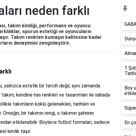
ları neden farklı
R
GABA 
ası, takım kimliği, performans ve oyuncu
rklılıklar, sporun estetiği ve oyuncuların
aşır. Takım renkten kumaşın kalitesine kadar
Dünya
rların deneyimini zenginleştirir.
Alman
1 Şub
arklı
Tarih
ı, yalnızca estetik bir tercih değil, aynı zamanda
Boy u
etkile
ir takım, kendine has renkleri ve tasarımları ile sahada
nellikle takımların köklü gelenekleri, tarihleri ve
Süper
ir. Örneğin, bir takımın rengi, o takımın şehrinin
ından etkilenebilir. Böylece futbol formaları, sadece
En ço
el kimlik taşır.