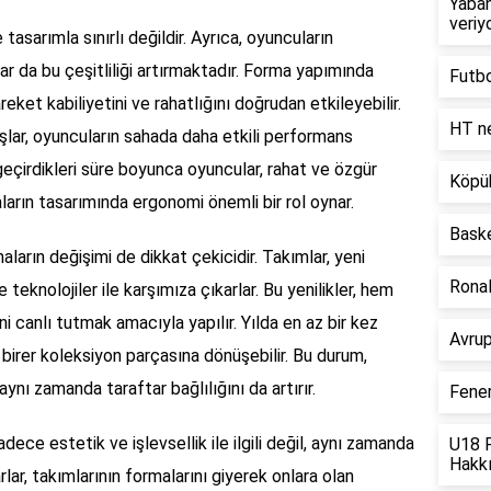
Yaban
veriy
 tasarımla sınırlı değildir. Ayrıca, oyuncuların
ar da bu çeşitliliği artırmaktadır. Forma yapımında
Futbo
eket kabiliyetini ve rahatlığını doğrudan etkileyebilir.
HT n
şlar, oyuncuların sahada daha etkili performans
eçirdikleri süre boyunca oyuncular, rahat ve özgür
Köpük
ların tasarımında ergonomi önemli bir rol oynar.
Baske
ların değişimi de dikkat çekicidir. Takımlar, yeni
Ronal
 teknolojiler ile karşımıza çıkarlar. Bu yenilikler, hem
ni canlı tutmak amacıyla yapılır. Yılda en az bir kez
Avrup
e birer koleksiyon parçasına dönüşebilir. Bu durum,
ynı zamanda taraftar bağlılığını da artırır.
Fene
dece estetik ve işlevsellik ile ilgili değil, aynı zamanda
U18 F
Hakkı
lar, takımlarının formalarını giyerek onlara olan