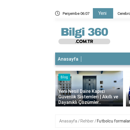
Yeni
 yarar?
Perşembe 06:07
Cerebro
Anasayfa
Blog
iyotikli Krem Açık
‹
a Sürülür mü?
Yeni Nesil Daire Kapısı
ımı, Faydaları ve
Güvenlik Sistemleri | Akıllı ve
i..
Dayanıklı Çözümler..
Anasayfa
Rehber
Futbolcu formaları