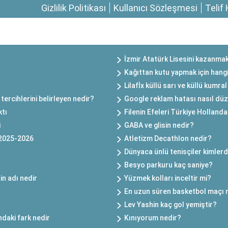
Gizlilik Politikası
Kullanıcı Sözleşmesi
Telif 
İzmir Atatürk Lisesini kazanmak
Kağıttan kutu yapmak için hangi 
Lilafİx küllü sarı ve küllü kumra
tercihlerini belirleyen nedir?
Google reklam hatası nasıl düze
ktı
Filenin Efeleri Türkiye Hollan
i
GABA ve glisin nedir?
 2025-2026
Atletizm Decathlon nedir?
Dünyaca ünlü tenisçiler kimlerd
Besyo parkuru kaç saniye?
in adı nedir
Yüzmek kolları inceltir mi?
En uzun süren basketbol maçı 
Lev Yashin kaç gol yemiştir?
daki fark nedir
Kınıyorum nedir?