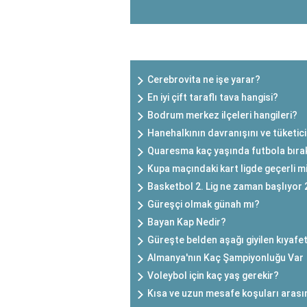
SON EKLENEN YAZILAR
Cerebrovita ne işe yarar?
En iyi çift taraflı tava hangisi?
Bodrum merkez ilçeleri hangileri?
Hanehalkının davranışını ve tüketici 
Quaresma kaç yaşında futbola bıra
Kupa maçındaki kart ligde geçerli m
Basketbol 2. Lig ne zaman başlıyor
Güreşçi olmak günah mı?
Bayan Kap Nedir?
Güreşte belden aşağı giyilen kıyafet
Almanya'nın Kaç Şampiyonluğu Var
Voleybol için kaç yaş gerekir?
Kısa ve uzun mesafe koşuları arasın