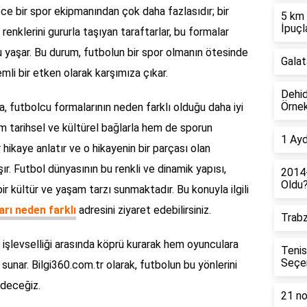
adece bir spor ekipmanından çok daha fazlasıdır; bir
5 km 
İpuçl
n renklerini gururla taşıyan taraftarlar, bu formalar
nu yaşar. Bu durum, futbolun bir spor olmanın ötesinde
Galat
mli bir etken olarak karşımıza çıkar.
Dehid
Örnek
, futbolcu formalarının neden farklı olduğu daha iyi
, hem tarihsel ve kültürel bağlarla hem de sporun
1 Ayd
ir hikaye anlatır ve o hikayenin bir parçası olan
ır. Futbol dünyasının bu renkli ve dinamik yapısı,
2014
Oldu
r kültür ve yaşam tarzı sunmaktadır. Bu konuyla ilgili
rı neden farklı
adresini ziyaret edebilirsiniz.
Trabz
 işlevselliği arasında köprü kurarak hem oyunculara
Tenis
Seçe
sunar. Bilgi360.com.tr olarak, futbolun bu yönlerini
deceğiz.
21 no