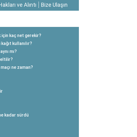
Hakları ve Alıntı
Bize Ulaşın
 için kaç net gerekir?
kağıt kullanılır?
l aynı mı?
ltilir?
da maçı ne zaman?
ir
ne kadar sürdü