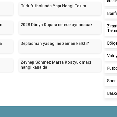
arası
Türk futbolunda Yapı Hangi Takım
Benfi
am
2028 Dünya Kupası nerede oynanacak
Ziraa
Takım
Bölge
a
Deplasman yasağı ne zaman kalktı?
Voley
Zeynep Sönmez Marta Kostyuk maçı
hangi kanalda
Futbo
Spor 
Baske