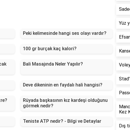
Sadec
Yüz y
Peki kelimesinde hangi ses olayı vardır?
Efsan
100 gr burçak kaç kalori?
Kanse
cak
Bali Masajında Neler Yapılır?
Voley
Stad'
Deve dikeninin en faydalı hali hangisi?
Passo
tre?
Rüyada başkasının kız kardeşi olduğunu
görmek nedir?
Manch
Kez 
Teniste ATP nedir? - Bilgi ve Detaylar
Dış t