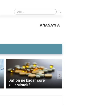
›
İzmir Atatürk Lisesini kazanmak için kaç net gerekir?
ANASAYFA
›
Daflon ne kadar süre
3 Aylık Bebek Günde K
kullanılmalı?
Mama Yer?