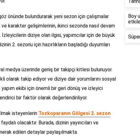
or.
Tarih
Boy u
ini göz önünde bulundurarak yeni sezon için çalışmalar
etkile
 ve karakter gelişimlerinin, ikinci sezonda nasıl devam
zleyicilerin diziye olan ilgisi, yapımcılar için de büyük
Süper
zinin 2. sezonu için hazırlıkların başladığı duyumları
al medya üzerinde geniş bir takipçi kitlesi bulunuyor.
rekli olarak takip ediyor ve diziye dair yorumlarını sosyal
yapım ekibi için önemli bir geri dönüş ve izleyici
dirici bir faktör olarak değerlendiriliyor.
almak isteyenlerin
Tozkoparanın Gölgesi 2. sezon
faydalı olacaktır. Burada, dizinin yayıncıları ve
ve merak edilen detaylar paylaşılmakta.