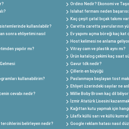
ar?
Ordino Nedir? Ekonomi ve Taşı
lı?
Islahat fermanı neden başarısı
Kaç çeşit çatal bıçak takımı va
istemlerinde kullanılabilir?
Caretta caretta yavrularının yü
tan sonra ehliyetimi nasıl
Ev yapımı açma böreği kaç kat 
Host kelimesi ne anlama geliyo
retimden yapılır mı?
Vitray cam ve plastik aynı mı?
Ürün katalog çekimi kaç saat s
 Gelmesi
Gavur tdk nedir?
Çillerin en büyüğü
gramları kullanabilirim?
Paslanmaya başlayan tost makin
Ehliyet üzerindeki sayılar ne a
cenin cevabı nedir?
Millie Boby Brown kaç dil biliyo
İzmir Atatürk Lisesini kazanmak
Kağıttan kutu yapmak için hangi 
Lilafİx küllü sarı ve küllü kumra
tercihlerini belirleyen nedir?
Google reklam hatası nasıl düze