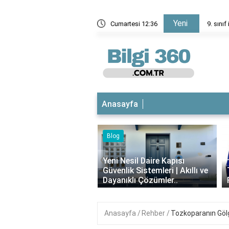
Yeni
nedir?
Cumartesi 12:36
9. sınıf
Anasayfa
Blog
iyotikli Krem Açık
‹
a Sürülür mü?
Yeni Nesil Daire Kapısı
ımı, Faydaları ve
Güvenlik Sistemleri | Akıllı ve
i..
Dayanıklı Çözümler..
Anasayfa
Rehber
Tozkoparanın Gölg