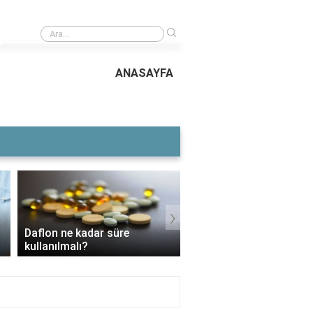
›
Çikolatanın özellikleri
ANASAYFA
›
Daflon ne kadar süre
3 Aylık Bebek Günde K
kullanılmalı?
Mama Yer?