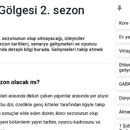
Gölgesi 2. sezon
R
Kore 
Ev ya
. sezonunun olup olmayacağı, izleyiciler
sezon tarihleri, senaryo gelişmeleri ve oyuncu
nda detaylı bilgi burada. Gelişmeleri takip etmek
Vitra
Ehliy
geliy
ezon olacak mı?
GABA 
leri arasında dikkat çeken yapımlar arasında yer alıyor.
Dünya
bu dizi, özellikle genç kitleler tarafından ilgiyle takip
Alman
lı sonuçlar elde eden dizinin, ikinci sezonunun olup
eni bölümlerin yayın tarihini, oyuncu kadrosunu ve
1 Şub