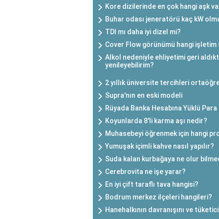
Kore dizilerinde en çok hangi aşk v
Buhar odası jeneratörü kaç kW olma
TDI mı daha iyi dizel mi?
Cover Flow görünümü hangi işletim s
Alkol nedeniyle ehliyetimi geri aldık
yenileyebilirim?
2 yıllık üniversite tercihleri ortaöğ
Supra'nın en eski modeli
Rüyada Banka Hesabına Yüklü Para
Koyunlarda 8'li karma aşı nedir?
Muhasebeyi öğrenmek için hangi pro
Yumuşak içimli kahve nasıl yapılır?
Suda kalan kurbağaya ne olur bilme
Cerebrovita ne işe yarar?
En iyi çift taraflı tava hangisi?
Bodrum merkez ilçeleri hangileri?
Hanehalkının davranışını ve tüketici 