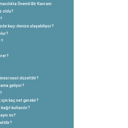
macılıkta Önemli Bir Kavram
z oldu?
r?
zde kaçı denize ulaşabiliyor?
olur?
r?
ürer?
esi nasıl düzeltilir?
nlama geliyor?
r?
 için kaç net gerekir?
kağıt kullanılır?
l aynı mı?
ltilir?