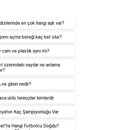
ehber
dizilerinde en çok hangi aşk var?
pımı açma böreği kaç kat olur?
y cam ve plastik aynı mı?
et üzerindeki sayılar ne anlama
or?
ve glisin nedir?
ca ünlü tenisçiler kimlerdir
ya'nın Kaç Şampiyonluğu Var
at'ta Hangi Futbolcu Doğdu?