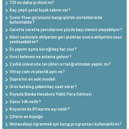
TDI mı daha iyi dizel mi?
Kaç çeşit çatal bıçak takımı var?
Cover Flow görünümü hangi işletim sistemlerinde
kullanılabilir?
Caretta caretta yavrularının yüzde kaçı denize ulaşabiliyor?
Alkol nedeniyle ehliyetimi geri aldıktan sonra ehliyetimi nasıl
yenileyebilirim?
Ev yapımı açma böreği kaç kat olur?
Host kelimesi ne anlama geliyor?
2 yıllık üniversite tercihleri ortaöğretimden yapılır mı?
Vitray cam ve plastik aynı mı?
Supra'nın en eski modeli
Ürün katalog çekimi kaç saat sürer?
Rüyada Banka Hesabına Yüklü Para Gelmesi
Gavur tdk nedir?
Koyunlarda 8'li karma aşı nedir?
Çillerin en büyüğü
Muhasebeyi öğrenmek için hangi programları kullanabilirim?