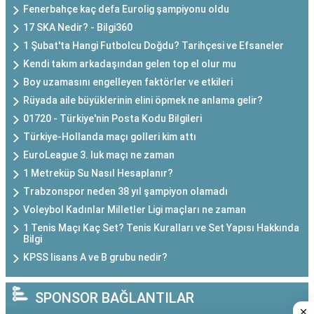
Fenerbahçe kaç defa Eurolig şampiyonu oldu
17 SKA Nedir? - Bilgi360
1 Şubat'ta Hangi Futbolcu Doğdu? Tarihçesi ve Efsaneler
Kendi takım arkadaşından gelen top el olur mu
Boy uzamasını engelleyen faktörler ve etkileri
Rüyada aile büyüklerinin elini öpmek ne anlama gelir?
01720 - Türkiye'nin Posta Kodu Bilgileri
Türkiye-Hollanda maçı golleri kim attı
EuroLeague 3. luk maçı ne zaman
1 Metreküp Su Nasıl Hesaplanır?
Trabzonspor neden 38 yıl şampiyon olamadı
Voleybol Kadınlar Milletler Ligi maçları ne zaman
1 Tenis Maçı Kaç Set? Tenis Kuralları ve Set Yapısı Hakkında
Bilgi
KPSS lisans A ve B grubu nedir?
SPONSOR BAĞLANTILAR