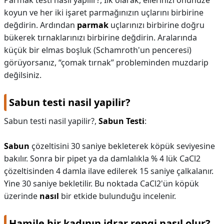
Parmak testi nasıl yapılır?,
İlk olarak, ellerinizi önünüze
koyun ve her iki işaret parmağınızın uçlarını birbirine
değdirin. Ardından
parmak
uçlarınızı birbirine doğru
bükerek tırnaklarınızı birbirine değdirin. Aralarında
küçük bir elmas boşluk (Schamroth'un penceresi)
görüyorsanız, “çomak tırnak” probleminden muzdarip
değilsiniz.
Sabun testi nasil yapilir?
Sabun testi nasil yapilir?,
Sabun Testi
:
Sabun
çözeltisini 30 saniye bekleterek köpük seviyesine
bakılır. Sonra bir pipet ya da damlalıkla % 4 lük CaCl2
çözeltisinden 4 damla ilave edilerek 15 saniye çalkalanır.
Yine 30 saniye bekletilir. Bu noktada CaCl2'ün köpük
üzerinde
nasıl
bir etkide bulunduğu incelenir.
Hamile bir kadının idrar rengi nasıl olur?