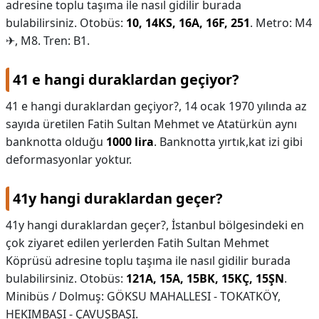
adresine toplu taşıma ile nasıl gidilir burada
bulabilirsiniz. Otobüs:
10, 14KS, 16A, 16F, 251
. Metro: M4
✈, M8. Tren: B1.
41 e hangi duraklardan geçiyor?
41 e hangi duraklardan geçiyor?,
14 ocak 1970 yılında az
sayıda üretilen Fatih Sultan Mehmet ve Atatürkün aynı
banknotta olduğu
1000 lira
. Banknotta yırtık,kat izi gibi
deformasyonlar yoktur.
41y hangi duraklardan geçer?
41y hangi duraklardan geçer?,
İstanbul bölgesindeki en
çok ziyaret edilen yerlerden Fatih Sultan Mehmet
Köprüsü adresine toplu taşıma ile nasıl gidilir burada
bulabilirsiniz. Otobüs:
121A, 15A, 15BK, 15KÇ, 15ŞN
.
Minibüs / Dolmuş: GÖKSU MAHALLESI - TOKATKÖY,
HEKIMBAŞI - ÇAVUŞBAŞI.