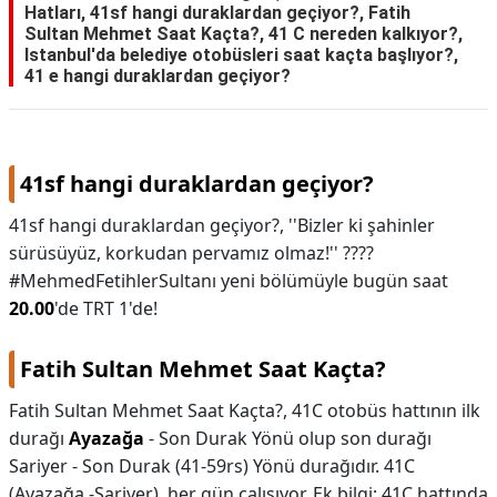
Hatları, 41sf hangi duraklardan geçiyor?, Fatih
Sultan Mehmet Saat Kaçta?, 41 C nereden kalkıyor?,
Istanbul'da belediye otobüsleri saat kaçta başlıyor?,
41 e hangi duraklardan geçiyor?
41sf hangi duraklardan geçiyor?
41sf hangi duraklardan geçiyor?,
''Bizler ki şahinler
sürüsüyüz, korkudan pervamız olmaz!'' ????
#MehmedFetihlerSultanı yeni bölümüyle bugün saat
20.00
'de TRT 1'de!
Fatih Sultan Mehmet Saat Kaçta?
Fatih Sultan Mehmet Saat Kaçta?,
41C otobüs hattının ilk
durağı
Ayazağa
- Son Durak Yönü olup son durağı
Sariyer - Son Durak (41-59rs) Yönü durağıdır. 41C
(Ayazağa -Sariyer), her gün çalışıyor. Ek bilgi: 41C hattında