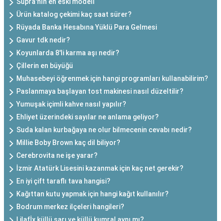
Supra'nın en eski modeli
Ürün katalog çekimi kaç saat sürer?
Rüyada Banka Hesabına Yüklü Para Gelmesi
Gavur tdk nedir?
Koyunlarda 8'li karma aşı nedir?
Çillerin en büyüğü
Muhasebeyi öğrenmek için hangi programları kullanabilirim?
Paslanmaya başlayan tost makinesi nasıl düzeltilir?
Yumuşak içimli kahve nasıl yapılır?
Ehliyet üzerindeki sayılar ne anlama geliyor?
Suda kalan kurbağaya ne olur bilmecenin cevabı nedir?
Millie Boby Brown kaç dil biliyor?
Cerebrovita ne işe yarar?
İzmir Atatürk Lisesini kazanmak için kaç net gerekir?
En iyi çift taraflı tava hangisi?
Kağıttan kutu yapmak için hangi kağıt kullanılır?
Bodrum merkez ilçeleri hangileri?
Lilafİx küllü sarı ve küllü kumral aynı mı?